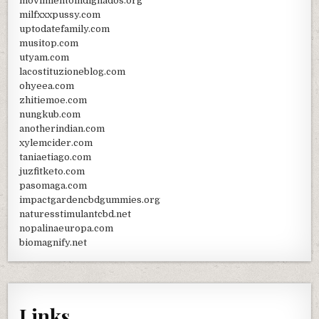
movimientoindignados.org
milfxxxpussy.com
uptodatefamily.com
musitop.com
utyam.com
lacostituzioneblog.com
ohyeea.com
zhitiemoe.com
nungkub.com
anotherindian.com
xylemcider.com
taniaetiago.com
juzfitketo.com
pasomaga.com
impactgardencbdgummies.org
naturesstimulantcbd.net
nopalinaeuropa.com
biomagnify.net
Links