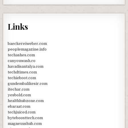
Links
baeckereiweber.com
peoplemagazine.info
techashes.com
canyouwash.co
havadisantalya.com
techdtimes.com
techieboot.com
gundembalikesir.com
itechar.com
yesbold.com
healthhubzone.com
ebaraat.com
techjuiced.com
byteboosttech.com
magnexushub.com