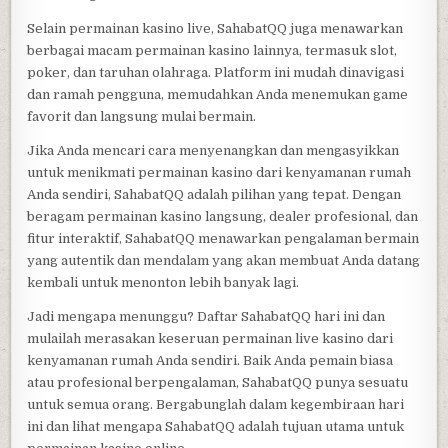
Selain permainan kasino live, SahabatQQ juga menawarkan
berbagai macam permainan kasino lainnya, termasuk slot,
poker, dan taruhan olahraga. Platform ini mudah dinavigasi
dan ramah pengguna, memudahkan Anda menemukan game
favorit dan langsung mulai bermain.
Jika Anda mencari cara menyenangkan dan mengasyikkan
untuk menikmati permainan kasino dari kenyamanan rumah
Anda sendiri, SahabatQQ adalah pilihan yang tepat. Dengan
beragam permainan kasino langsung, dealer profesional, dan
fitur interaktif, SahabatQQ menawarkan pengalaman bermain
yang autentik dan mendalam yang akan membuat Anda datang
kembali untuk menonton lebih banyak lagi.
Jadi mengapa menunggu? Daftar SahabatQQ hari ini dan
mulailah merasakan keseruan permainan live kasino dari
kenyamanan rumah Anda sendiri. Baik Anda pemain biasa
atau profesional berpengalaman, SahabatQQ punya sesuatu
untuk semua orang. Bergabunglah dalam kegembiraan hari
ini dan lihat mengapa SahabatQQ adalah tujuan utama untuk