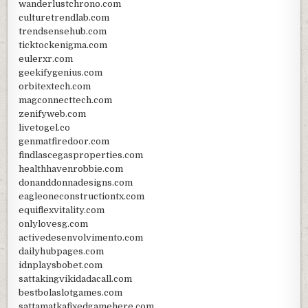
wanderlustchrono.com
culturetrendlab.com
trendsensehub.com
ticktockenigma.com
eulerxr.com
geekifygenius.com
orbitextech.com
magconnecttech.com
zenifyweb.com
livetogel.co
genmatfiredoor.com
findlascegasproperties.com
healthhavenrobbie.com
donanddonnadesigns.com
eagleoneconstructiontx.com
equiflexvitality.com
onlylovesg.com
activedesenvolvimento.com
dailyhubpages.com
idnplaysbobet.com
sattakingvikidadacall.com
bestbolaslotgames.com
sattamatkafixedgamehere.com