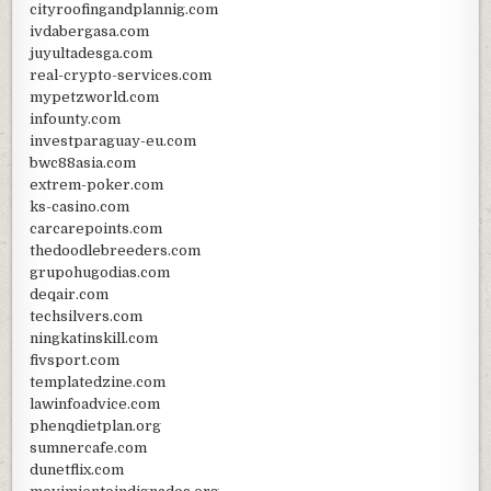
cityroofingandplannig.com
ivdabergasa.com
juyultadesga.com
real-crypto-services.com
mypetzworld.com
infounty.com
investparaguay-eu.com
bwc88asia.com
extrem-poker.com
ks-casino.com
carcarepoints.com
thedoodlebreeders.com
grupohugodias.com
deqair.com
techsilvers.com
ningkatinskill.com
fivsport.com
templatedzine.com
lawinfoadvice.com
phenqdietplan.org
sumnercafe.com
dunetflix.com