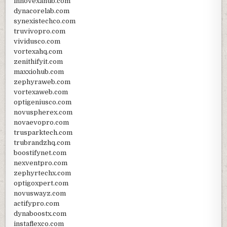
innovexahub.com
dynacorelab.com
synexistechco.com
truvivopro.com
vividusco.com
vortexahq.com
zenithifyit.com
maxxiohub.com
zephyraweb.com
vortexaweb.com
optigeniusco.com
novuspherex.com
novaevopro.com
trusparktech.com
trubrandzhq.com
boostifynet.com
nexventpro.com
zephyrtechx.com
optigoxpert.com
novuswayz.com
actifypro.com
dynaboostx.com
instaflexco.com