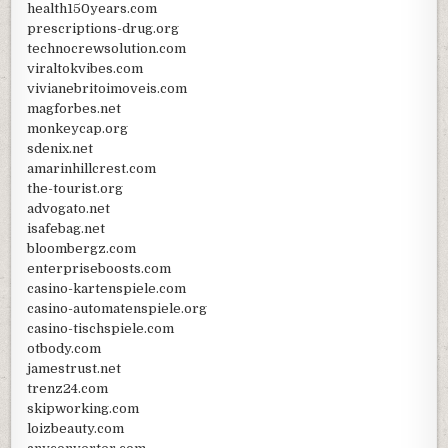
health150years.com
prescriptions-drug.org
technocrewsolution.com
viraltokvibes.com
vivianebritoimoveis.com
magforbes.net
monkeycap.org
sdenix.net
amarinhillcrest.com
the-tourist.org
advogato.net
isafebag.net
bloombergz.com
enterpriseboosts.com
casino-kartenspiele.com
casino-automatenspiele.org
casino-tischspiele.com
otbody.com
jamestrust.net
trenz24.com
skipworking.com
loizbeauty.com