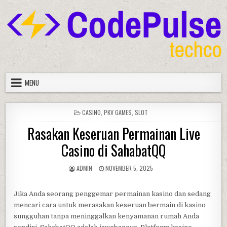
Skip
to
content
MENU
POSTED
CASINO
,
PKV GAMES
,
SLOT
IN
Rasakan Keseruan Permainan Live
Casino di SahabatQQ
AUTHOR:
PUBLISHED
ADMIN
NOVEMBER 5, 2025
DATE:
Jika Anda seorang penggemar permainan kasino dan sedang
mencari cara untuk merasakan keseruan bermain di kasino
sungguhan tanpa meninggalkan kenyamanan rumah Anda