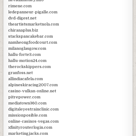
rimene.com
ledepanneur-pigalle.com
dvd-digest.net
theartistsmarketnola.com
chiranaplus.biz
stackspancakebar.com
namheongfoodcourt.com
milanoglasgow.com
hallu-forte3.com
hallu-motion24.com
therockskippers.com
granfoss.net
allindiacafela.com
alpineskiracing2007.com
casino-vulkan-online.net
pitrepower.com
mediatown360.com
digitaleyestrainclinic.com
missionposible.com
online-casinos-vegas.com
xfinityrouterlogin.com
marketingjacks.com