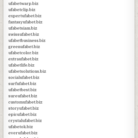
ufabetwarp.biz
ufabetclip.biz
expertufabet.biz
fantasyufabet.biz
ufabetsiam.biz
swissufabet.biz
ufabetbusiness.biz
greenufabet.biz
ufabetcolor.biz
extraufabet.biz
ufabetlife.biz
ufabetsolutions.biz
socialufabet.biz
surfufabet.biz
ufabetbest.biz
sureufabet.biz
customufabet.biz
storyufabet.biz
epicufabet.biz
crystalufabet.biz
ufabetok.biz
everufabet.biz