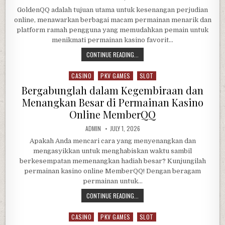
DATE:
PEMAIN
GoldenQQ adalah tujuan utama untuk kesenangan perjudian
TARUHAN
online, menawarkan berbagai macam permainan menarik dan
TINGGI
platform ramah pengguna yang memudahkan pemain untuk
menikmati permainan kasino favorit…
GOLDENQQ:
CONTINUE READING...
TUJUAN
UTAMA
CASINO
PKV GAMES
SLOT
Posted
KEGEMBIRAAN
in
Bergabunglah dalam Kegembiraan dan
JUDI
ONLINE
Menangkan Besar di Permainan Kasino
Online MemberQQ
AUTHOR:
PUBLISHED
ADMIN
JULY 1, 2026
DATE:
Apakah Anda mencari cara yang menyenangkan dan
mengasyikkan untuk menghabiskan waktu sambil
berkesempatan memenangkan hadiah besar? Kunjungilah
permainan kasino online MemberQQ! Dengan beragam
permainan untuk…
BERGABUNGLAH
CONTINUE READING...
DALAM
KEGEMBIRAAN
CASINO
PKV GAMES
SLOT
Posted
DAN