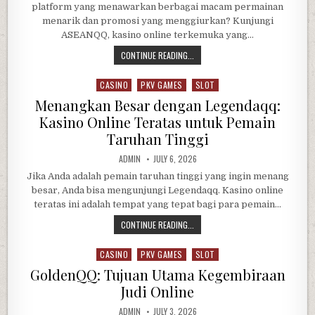
platform yang menawarkan berbagai macam permainan
menarik dan promosi yang menggiurkan? Kunjungi
ASEANQQ, kasino online terkemuka yang…
MENANG
CONTINUE READING...
BESAR
DENGAN
CASINO
PKV GAMES
SLOT
Posted
PERMAINAN
in
Menangkan Besar dengan Legendaqq:
DAN
PROMOSI
Kasino Online Teratas untuk Pemain
SERU
Taruhan Tinggi
ASEANQQ
AUTHOR:
PUBLISHED
ADMIN
JULY 6, 2026
DATE:
Jika Anda adalah pemain taruhan tinggi yang ingin menang
besar, Anda bisa mengunjungi Legendaqq. Kasino online
teratas ini adalah tempat yang tepat bagi para pemain…
MENANGKAN
CONTINUE READING...
BESAR
DENGAN
CASINO
PKV GAMES
SLOT
Posted
LEGENDAQQ:
in
GoldenQQ: Tujuan Utama Kegembiraan
KASINO
ONLINE
Judi Online
TERATAS
UNTUK
AUTHOR:
PUBLISHED
ADMIN
JULY 3, 2026