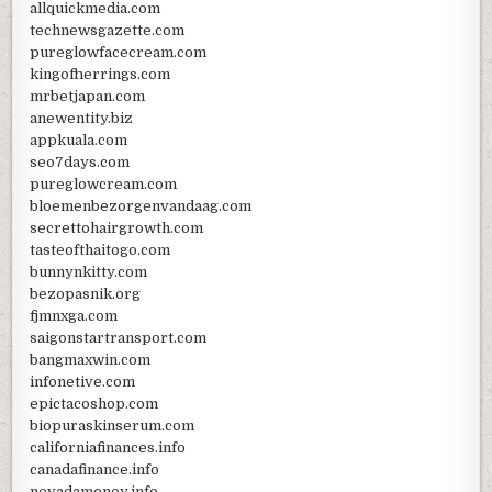
allquickmedia.com
technewsgazette.com
pureglowfacecream.com
kingofherrings.com
mrbetjapan.com
anewentity.biz
appkuala.com
seo7days.com
pureglowcream.com
bloemenbezorgenvandaag.com
secrettohairgrowth.com
tasteofthaitogo.com
bunnynkitty.com
bezopasnik.org
fjmnxga.com
saigonstartransport.com
bangmaxwin.com
infonetive.com
epictacoshop.com
biopuraskinserum.com
californiafinances.info
canadafinance.info
nevadamoney.info