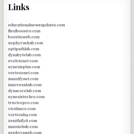
Links
educationalnewsupdates.com
flexiboostco.com
boostioweb.com
zephyrushub.com
optipathlab.com
dynabytelab.com
evolvionet.com
synexisplus.com
vortexonet.com
maxxifynet.com
innovexahub.com
dynacorelab.com
synexistechco.com
truvivopro.com
vividusco.com
vortexahq.com
zenithifyit.com
maxxiohub.com
zephyraweb.com