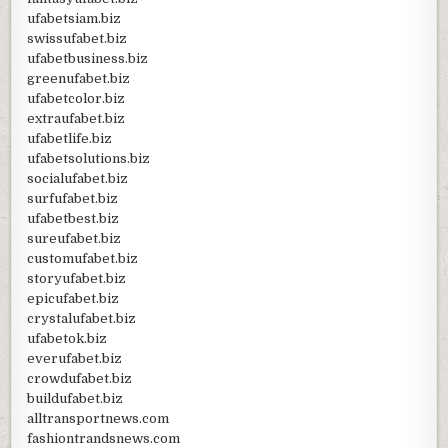
ufabetsiam.biz
swissufabet.biz
ufabetbusiness.biz
greenufabet.biz
ufabetcolor.biz
extraufabet.biz
ufabetlife.biz
ufabetsolutions.biz
socialufabet.biz
surfufabet.biz
ufabetbest.biz
sureufabet.biz
customufabet.biz
storyufabet.biz
epicufabet.biz
crystalufabet.biz
ufabetok.biz
everufabet.biz
crowdufabet.biz
buildufabet.biz
alltransportnews.com
fashiontrandsnews.com