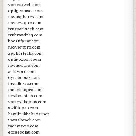
vortexaweb.com
optigeniusco.com
novuspherex.com
novaevopro.com
trusparktech.com
trubrandzhq.com
boostifynet.com
nexventpro.com
zephyrtechx.com
optigoxpert.com
novuswayz.com
actifypro.com
dynaboostx.com
instaflexco.com
innovistapro.com
flexiboostlab.com
vortexohqplus.com
swiftiopro.com
hamilelikbelirtisi.net
versalotech.com
techmaxco.com
exceedolab.com