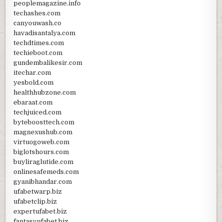
peoplemagazine.info
techashes.com
canyouwash.co
havadisantalya.com
techdtimes.com
techieboot.com
gundembalikesir.com
itechar.com
yesbold.com
healthhubzone.com
ebaraat.com
techjuiced.com
byteboosttech.com
magnexushub.com
virtuogoweb.com
biglotshours.com
buyliraglutide.com
onlinesafemeds.com
gyanibhandar.com
ufabetwarp.biz
ufabetclip.biz
expertufabet.biz
fantasyufabet.biz