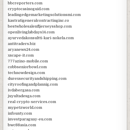
bbcreporters.com
cryptocasinoguid.com
leadingedgemarketingsolutionsmi.com
kastratigeneralcontractinginc.co
bestwholesalenfljerseysshop.com
openlivinglabdays14.com
ayurvedakonsultti-kari-nokela.com
antitraders.biz
aryanews24.com
xscape-it.com
777azino-mobile.com
cobbseniorbowl.com
technowdesign.com
durexsecurityandshipping.com
cityroofingandplannig.com
ivdabergasa.com
juyultadesga.com
real-crypto-services.com
mypetzworld.com
infounty.com
investparaguay-eu.com
bwc88asia.com