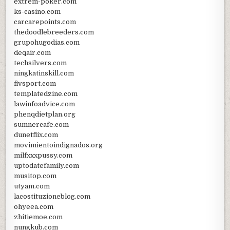
extrem-poker.com
ks-casino.com
carcarepoints.com
thedoodlebreeders.com
grupohugodias.com
deqair.com
techsilvers.com
ningkatinskill.com
fivsport.com
templatedzine.com
lawinfoadvice.com
phenqdietplan.org
sumnercafe.com
dunetflix.com
movimientoindignados.org
milfxxxpussy.com
uptodatefamily.com
musitop.com
utyam.com
lacostituzioneblog.com
ohyeea.com
zhitiemoe.com
nungkub.com