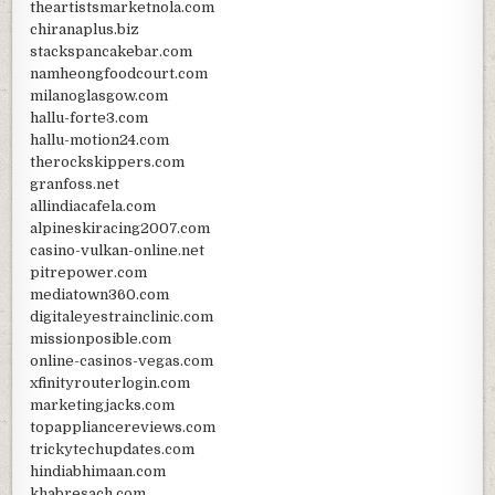
theartistsmarketnola.com
chiranaplus.biz
stackspancakebar.com
namheongfoodcourt.com
milanoglasgow.com
hallu-forte3.com
hallu-motion24.com
therockskippers.com
granfoss.net
allindiacafela.com
alpineskiracing2007.com
casino-vulkan-online.net
pitrepower.com
mediatown360.com
digitaleyestrainclinic.com
missionposible.com
online-casinos-vegas.com
xfinityrouterlogin.com
marketingjacks.com
topappliancereviews.com
trickytechupdates.com
hindiabhimaan.com
khabresach.com