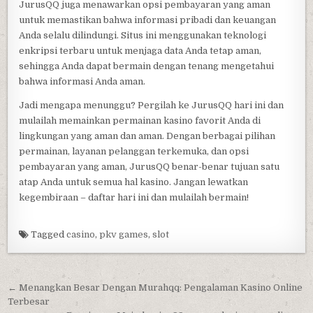
JurusQQ juga menawarkan opsi pembayaran yang aman
untuk memastikan bahwa informasi pribadi dan keuangan
Anda selalu dilindungi. Situs ini menggunakan teknologi
enkripsi terbaru untuk menjaga data Anda tetap aman,
sehingga Anda dapat bermain dengan tenang mengetahui
bahwa informasi Anda aman.
Jadi mengapa menunggu? Pergilah ke JurusQQ hari ini dan
mulailah memainkan permainan kasino favorit Anda di
lingkungan yang aman dan aman. Dengan berbagai pilihan
permainan, layanan pelanggan terkemuka, dan opsi
pembayaran yang aman, JurusQQ benar-benar tujuan satu
atap Anda untuk semua hal kasino. Jangan lewatkan
kegembiraan – daftar hari ini dan mulailah bermain!
Tagged
casino
,
pkv games
,
slot
Post
← Menangkan Besar Dengan Murahqq: Pengalaman Kasino Online
navigation
Terbesar