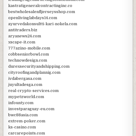
kastratigeneralcontractinginc.co
bestwholesalenfljerseysshop.com
openlivinglabdays14.com
ayurvedakonsultti-kari-nokela.com
antitraders.biz
aryanews24.com
xscape-it.com
777azino-mobile.com
cobbseniorbowl.com
technowdesign.com
durexsecurityandshipping.com
cityroofingandplannig.com
ivdabergasa.com
juyultadesga.com
real-crypto-services.com
mypetzworld.com
infounty.com
investparaguay-eu.com
bwc88asia.com
extrem-poker.com
ks-casino.com
carcarepoints.com