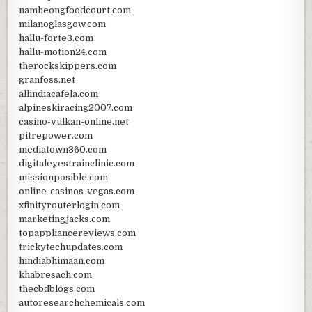
namheongfoodcourt.com
milanoglasgow.com
hallu-forte3.com
hallu-motion24.com
therockskippers.com
granfoss.net
allindiacafela.com
alpineskiracing2007.com
casino-vulkan-online.net
pitrepower.com
mediatown360.com
digitaleyestrainclinic.com
missionposible.com
online-casinos-vegas.com
xfinityrouterlogin.com
marketingjacks.com
topappliancereviews.com
trickytechupdates.com
hindiabhimaan.com
khabresach.com
thecbdblogs.com
autoresearchchemicals.com