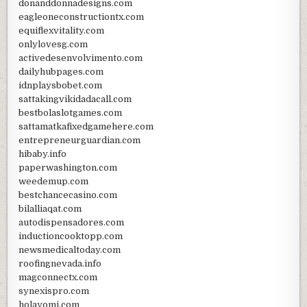
donanddonnadesigns.com
eagleoneconstructiontx.com
equiflexvitality.com
onlylovesg.com
activedesenvolvimento.com
dailyhubpages.com
idnplaysbobet.com
sattakingvikidadacall.com
bestbolaslotgames.com
sattamatkafixedgamehere.com
entrepreneurguardian.com
hibaby.info
paperwashington.com
weedemup.com
bestchancecasino.com
bilalliaqat.com
autodispensadores.com
inductioncooktopp.com
newsmedicaltoday.com
roofingnevada.info
magconnectx.com
synexispro.com
holayomi.com