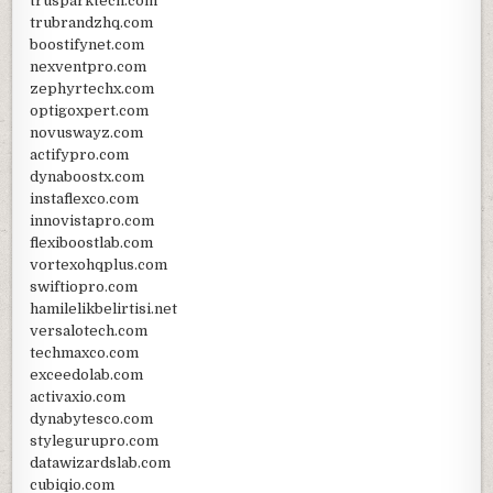
trusparktech.com
trubrandzhq.com
boostifynet.com
nexventpro.com
zephyrtechx.com
optigoxpert.com
novuswayz.com
actifypro.com
dynaboostx.com
instaflexco.com
innovistapro.com
flexiboostlab.com
vortexohqplus.com
swiftiopro.com
hamilelikbelirtisi.net
versalotech.com
techmaxco.com
exceedolab.com
activaxio.com
dynabytesco.com
stylegurupro.com
datawizardslab.com
cubiqio.com