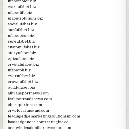
ufabetcolor.biz
extraufabet.biz
ufabetlife.biz
ufabetsolutions.biz
socialufabet.biz
surfufabet.biz
ufabetbest.biz
sureufabet.biz
customufabet.biz
storyufabet.biz
epicufabet.biz
crystalufabet.biz
ufabetok.biz
everufabet.biz
crowdufabet.biz
buildufabet.biz
alltransportnews.com
fashiontrandsnews.com
bbcreporters.com
cryptocasinoguid.com
leadingedgemarketingsolutionsmi.com
kastratigeneralcontractinginc.co
bestwholesalenfljerseysshop.com