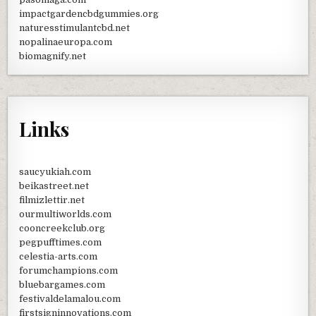
impactgardencbdgummies.org
naturesstimulantcbd.net
nopalinaeuropa.com
biomagnify.net
Links
saucyukiah.com
beikastreet.net
filmizlettir.net
ourmultiworlds.com
cooncreekclub.org
pegpufftimes.com
celestia-arts.com
forumchampions.com
bluebargames.com
festivaldelamalou.com
firstsigninnovations.com