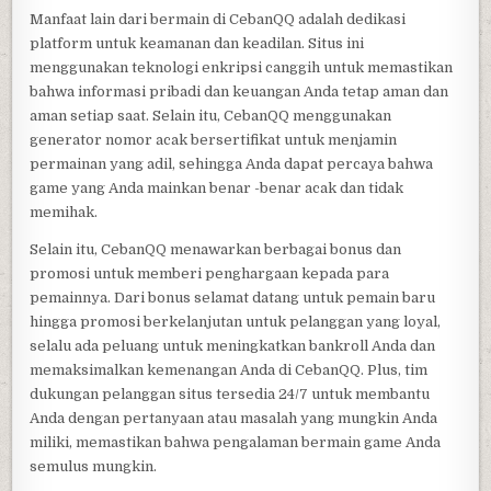
Manfaat lain dari bermain di CebanQQ adalah dedikasi
platform untuk keamanan dan keadilan. Situs ini
menggunakan teknologi enkripsi canggih untuk memastikan
bahwa informasi pribadi dan keuangan Anda tetap aman dan
aman setiap saat. Selain itu, CebanQQ menggunakan
generator nomor acak bersertifikat untuk menjamin
permainan yang adil, sehingga Anda dapat percaya bahwa
game yang Anda mainkan benar -benar acak dan tidak
memihak.
Selain itu, CebanQQ menawarkan berbagai bonus dan
promosi untuk memberi penghargaan kepada para
pemainnya. Dari bonus selamat datang untuk pemain baru
hingga promosi berkelanjutan untuk pelanggan yang loyal,
selalu ada peluang untuk meningkatkan bankroll Anda dan
memaksimalkan kemenangan Anda di CebanQQ. Plus, tim
dukungan pelanggan situs tersedia 24/7 untuk membantu
Anda dengan pertanyaan atau masalah yang mungkin Anda
miliki, memastikan bahwa pengalaman bermain game Anda
semulus mungkin.