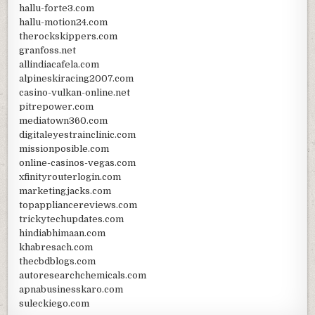
hallu-forte3.com
hallu-motion24.com
therockskippers.com
granfoss.net
allindiacafela.com
alpineskiracing2007.com
casino-vulkan-online.net
pitrepower.com
mediatown360.com
digitaleyestrainclinic.com
missionposible.com
online-casinos-vegas.com
xfinityrouterlogin.com
marketingjacks.com
topappliancereviews.com
trickytechupdates.com
hindiabhimaan.com
khabresach.com
thecbdblogs.com
autoresearchchemicals.com
apnabusinesskaro.com
suleckiego.com