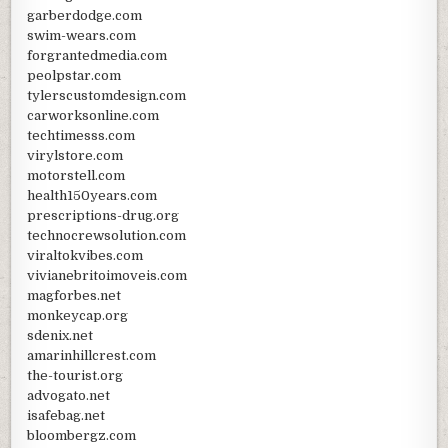
garberdodge.com
swim-wears.com
forgrantedmedia.com
peolpstar.com
tylerscustomdesign.com
carworksonline.com
techtimesss.com
virylstore.com
motorstell.com
health150years.com
prescriptions-drug.org
technocrewsolution.com
viraltokvibes.com
vivianebritoimoveis.com
magforbes.net
monkeycap.org
sdenix.net
amarinhillcrest.com
the-tourist.org
advogato.net
isafebag.net
bloombergz.com