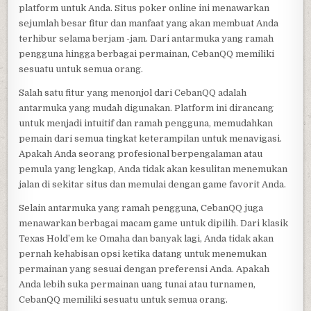
platform untuk Anda. Situs poker online ini menawarkan
sejumlah besar fitur dan manfaat yang akan membuat Anda
terhibur selama berjam -jam. Dari antarmuka yang ramah
pengguna hingga berbagai permainan, CebanQQ memiliki
sesuatu untuk semua orang.
Salah satu fitur yang menonjol dari CebanQQ adalah
antarmuka yang mudah digunakan. Platform ini dirancang
untuk menjadi intuitif dan ramah pengguna, memudahkan
pemain dari semua tingkat keterampilan untuk menavigasi.
Apakah Anda seorang profesional berpengalaman atau
pemula yang lengkap, Anda tidak akan kesulitan menemukan
jalan di sekitar situs dan memulai dengan game favorit Anda.
Selain antarmuka yang ramah pengguna, CebanQQ juga
menawarkan berbagai macam game untuk dipilih. Dari klasik
Texas Hold’em ke Omaha dan banyak lagi, Anda tidak akan
pernah kehabisan opsi ketika datang untuk menemukan
permainan yang sesuai dengan preferensi Anda. Apakah
Anda lebih suka permainan uang tunai atau turnamen,
CebanQQ memiliki sesuatu untuk semua orang.