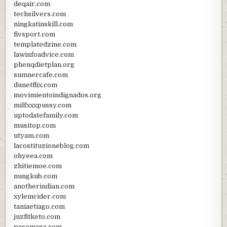
deqair.com
techsilvers.com
ningkatinskill.com
fivsport.com
templatedzine.com
lawinfoadvice.com
phenqdietplan.org
sumnercafe.com
dunetflix.com
movimientoindignados.org
milfxxxpussy.com
uptodatefamily.com
musitop.com
utyam.com
lacostituzioneblog.com
ohyeea.com
zhitiemoe.com
nungkub.com
anotherindian.com
xylemcider.com
taniaetiago.com
juzfitketo.com
pasomaga.com