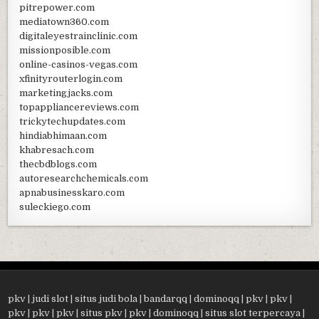
pitrepower.com
mediatown360.com
digitaleyestrainclinic.com
missionposible.com
online-casinos-vegas.com
xfinityrouterlogin.com
marketingjacks.com
topappliancereviews.com
trickytechupdates.com
hindiabhimaan.com
khabresach.com
thecbdblogs.com
autoresearchchemicals.com
apnabusinesskaro.com
suleckiego.com
pkv
|
judi slot
|
situs judi bola
|
bandarqq
|
dominoqq
|
pkv
|
pkv
|
pkv
|
pkv
|
pkv
|
situs pkv
|
pkv
|
dominoqq
|
situs slot terpercaya
|