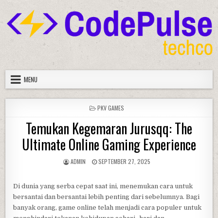
Skip
to
content
MENU
POSTED
PKV GAMES
IN
Temukan Kegemaran Jurusqq: The
Ultimate Online Gaming Experience
AUTHOR:
PUBLISHED
ADMIN
SEPTEMBER 27, 2025
DATE:
Di dunia yang serba cepat saat ini, menemukan cara untuk
bersantai dan bersantai lebih penting dari sebelumnya. Bagi
banyak orang, game online telah menjadi cara populer untuk