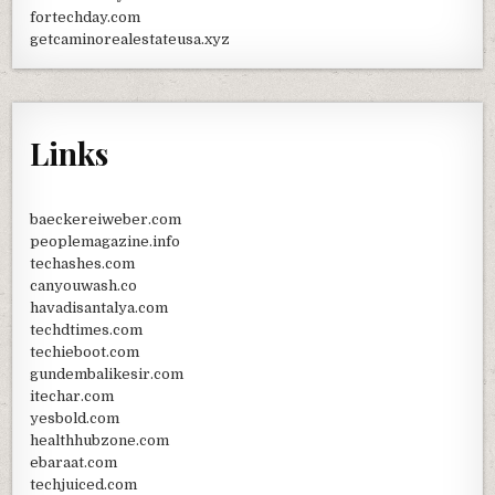
fortechday.com
getcaminorealestateusa.xyz
Links
baeckereiweber.com
peoplemagazine.info
techashes.com
canyouwash.co
havadisantalya.com
techdtimes.com
techieboot.com
gundembalikesir.com
itechar.com
yesbold.com
healthhubzone.com
ebaraat.com
techjuiced.com