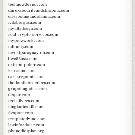
technowdesign.com
durexsecurityandshipping.com
cityroofingandplannig.com
ivdabergasa.com
juyultadesga.com
real-crypto-services.com
mypetzworld.com
infounty.com
investparaguay-eu.com
bwc88asia.com
extrem-poker.com
ks-casino.com
carcarepoints.com
thedoodlebreeders.com
grupohugodias.com
deqair.com
techsilvers.com
ningkatinskill.com
fivsport.com
templatedzine.com
lawinfoadvice.com
phenqdietplan.org