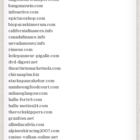
bangmaxwin.com
infonetive.com
epictacoshop.com
biopuraskinserum.com
californiafinances.info
canadafinance.info
nevadamoney.info
rimene.com
ledepanneur-pigalle.com
dvd-digest.net
theartistsmarketnola.com
chiranaplus.biz
stackspancakebar.com
namheongfoodcourt.com
milanoglasgow.com
hallu-forte3.com
hallu-motion24.com
therockskippers.com
granfoss.net
allindiacafela.com
alpineskiracing2007.com
casino-vulkan-online.net