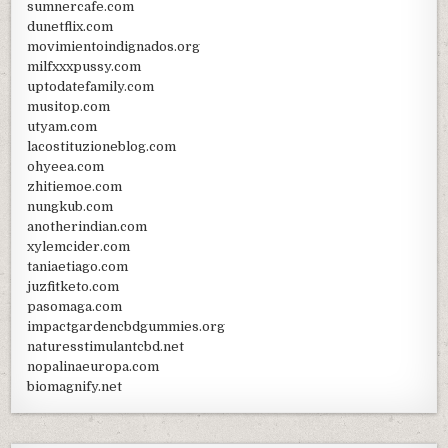
sumnercafe.com
dunetflix.com
movimientoindignados.org
milfxxxpussy.com
uptodatefamily.com
musitop.com
utyam.com
lacostituzioneblog.com
ohyeea.com
zhitiemoe.com
nungkub.com
anotherindian.com
xylemcider.com
taniaetiago.com
juzfitketo.com
pasomaga.com
impactgardencbdgummies.org
naturesstimulantcbd.net
nopalinaeuropa.com
biomagnify.net