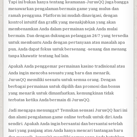
Tapi ini bukan hanya tentang keamanan-JurusQQ juga bangga
menawarkan pengalaman bermain game yang mulus dan
ramah pengguna. Platform ini mudah dinavigasi, dengan
kontrol intuitif dan grafik yang menakjubkan yang akan
membenamkan Anda dalam permainan sejak Anda mulai
bermain. Dan dengan dukungan pelanggan 24/7 yang tersedia
untuk membantu Anda dengan pertanyaan atau masalah apa
pun, Anda dapat fokus untuk bersenang -senang dan menang
tanpa khawatir tentang hal lain.
Apakah Anda penggemar permainan kasino tradisional atau
Anda ingin mencoba sesuatu yang baru dan menarik,
JurusQQ memiliki sesuatu untuk semua orang. Dengan
berbagai permainan untuk dipilih dan promosi dan bonus
yang menarik untuk dimanfaatkan, kemungkinan tidak
terbatas ketika Anda bermain di JurusQQ.
Jadi mengapa menunggu? Temukan sensasi JurusQQ hari ini
dan alami pengalaman game online terbaik untuk diri Anda
sendiri. Apakah Anda ingin bersantai dan bersantai setelah
hari yang panjang atau Anda hanya mencari tantangan baru