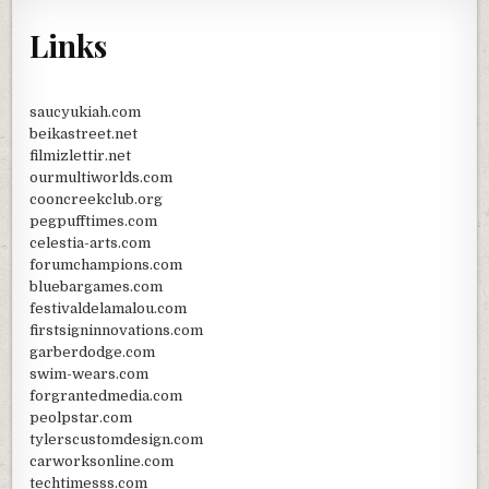
Links
saucyukiah.com
beikastreet.net
filmizlettir.net
ourmultiworlds.com
cooncreekclub.org
pegpufftimes.com
celestia-arts.com
forumchampions.com
bluebargames.com
festivaldelamalou.com
firstsigninnovations.com
garberdodge.com
swim-wears.com
forgrantedmedia.com
peolpstar.com
tylerscustomdesign.com
carworksonline.com
techtimesss.com