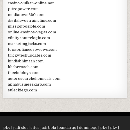
casino-vulkan-online.net
pitrepower.com
mediatown360.com
digitaleyestrainclinic.com
missionposible.com
online-casinos-vegas.com
xfinityrouterlogin.com
marketingjacks.com
topappliancereviews.com
trickytechupdates.com
hindiabhimaan.com
khabresach.com
thecbdblogs.com
autoresearchchemicals.com
apnabusinesskaro.com
suleckiego.com
pkv
|
judi slot
|
situs judi bola
|
bandarqq
|
dominoqq
|
pkv
|
pkv
|