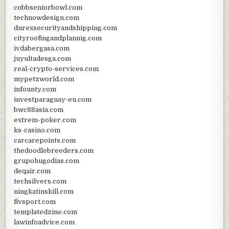
cobbseniorbowl.com
technowdesign.com
durexsecurityandshipping.com
cityroofingandplannig.com
ivdabergasa.com
juyultadesga.com
real-crypto-services.com
mypetzworld.com
infounty.com
investparaguay-eu.com
bwc88asia.com
extrem-poker.com
ks-casino.com
carcarepoints.com
thedoodlebreeders.com
grupohugodias.com
deqair.com
techsilvers.com
ningkatinskill.com
fivsport.com
templatedzine.com
lawinfoadvice.com