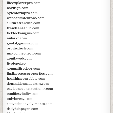
lifeexplorerpro.com
novusgo.com
bytestormpro.com
wanderlustchrono.com
culturetrendlab.com
trendsensehub.com
ticktockenigma.com
eulerxr.com
geekifygenius.com
orbitextech.com
magconnecttech.com
zenifyweb.com
livetogel.co
genmatfiredoor.com
findlascegasproperties.com
healthhavenrobbie.com
donanddonnadesigns.com
eagleoneconstructiontx.com
equiflexvitality.com
onlylovesg.com
activedesenvolvimento.com
dailyhubpages.com