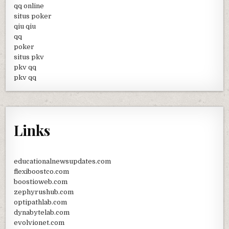
qq online
situs poker
qiu qiu
qq
poker
situs pkv
pkv qq
pkv qq
Links
educationalnewsupdates.com
flexiboostco.com
boostioweb.com
zephyrushub.com
optipathlab.com
dynabytelab.com
evolvionet.com