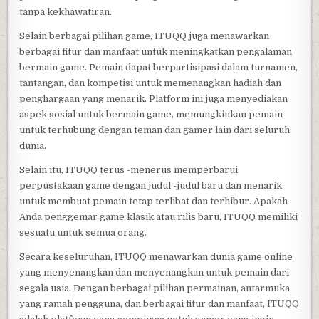
tanpa kekhawatiran.
Selain berbagai pilihan game, ITUQQ juga menawarkan
berbagai fitur dan manfaat untuk meningkatkan pengalaman
bermain game. Pemain dapat berpartisipasi dalam turnamen,
tantangan, dan kompetisi untuk memenangkan hadiah dan
penghargaan yang menarik. Platform ini juga menyediakan
aspek sosial untuk bermain game, memungkinkan pemain
untuk terhubung dengan teman dan gamer lain dari seluruh
dunia.
Selain itu, ITUQQ terus -menerus memperbarui
perpustakaan game dengan judul -judul baru dan menarik
untuk membuat pemain tetap terlibat dan terhibur. Apakah
Anda penggemar game klasik atau rilis baru, ITUQQ memiliki
sesuatu untuk semua orang.
Secara keseluruhan, ITUQQ menawarkan dunia game online
yang menyenangkan dan menyenangkan untuk pemain dari
segala usia. Dengan berbagai pilihan permainan, antarmuka
yang ramah pengguna, dan berbagai fitur dan manfaat, ITUQQ