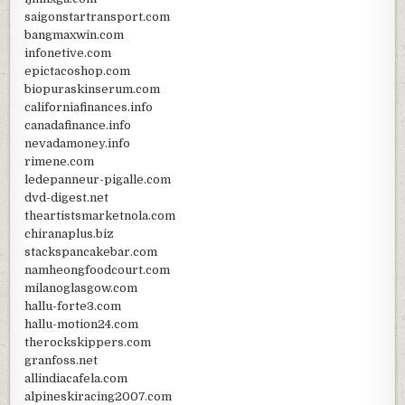
saigonstartransport.com
bangmaxwin.com
infonetive.com
epictacoshop.com
biopuraskinserum.com
californiafinances.info
canadafinance.info
nevadamoney.info
rimene.com
ledepanneur-pigalle.com
dvd-digest.net
theartistsmarketnola.com
chiranaplus.biz
stackspancakebar.com
namheongfoodcourt.com
milanoglasgow.com
hallu-forte3.com
hallu-motion24.com
therockskippers.com
granfoss.net
allindiacafela.com
alpineskiracing2007.com