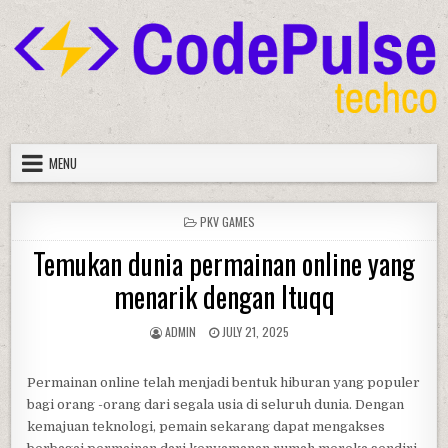
Skip
to
content
MENU
POSTED
PKV GAMES
IN
Temukan dunia permainan online yang
menarik dengan Ituqq
AUTHOR:
PUBLISHED
ADMIN
JULY 21, 2025
DATE:
Permainan online telah menjadi bentuk hiburan yang populer
bagi orang -orang dari segala usia di seluruh dunia. Dengan
kemajuan teknologi, pemain sekarang dapat mengakses