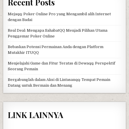
Recent Posts
Mejaqq: Poker Online Pro yang Mengambil alih Internet
dengan Badai
Real Deal: Mengapa SahabatQQ Menjadi Pilihan Utama
Penggemar Poker Online
Bebaskan Potensi Permainan Anda dengan Platform
Mutakhir ITUQQ
Menjelajahi Game dan Fitur Teratas di Dewaqq: Perspektif
Seorang Pemain
Bergabunglah dalam Aksi di Lintasanqq: Tempat Pemain
Datang untuk Bermain dan Menang
LINK LAINNYA