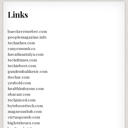
Links
baeckereiweber.com
peoplemagazine.info
techashes.com
canyouwash.co
havadisantalya.com
techdtimes.com
techieboot.com
gundembalikesir.com
itechar.com
yesbold.com
healthhubzone.com
ebaraat.com
techjuiced.com
byteboosttech.com
magnexushub.com
virtuogoweb.com
biglotshours.com