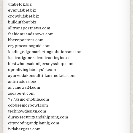
ufabetok.biz
everufabet.biz
crowdufabet.biz
buildufabet.biz
alltransportnews.com
fashiontrandsnews.com
bbcreporters.com
cryptocasinoguid.com
leadingedgemarketingsolutionsmi.com
kastratigeneralcontractinginc.co
bestwholesalenfljerseysshop.com
openlivinglabdays14.com
ayurvedakonsultti-kari-nokela.com
antitraders.biz
aryanews24.com
xscape-it.com
777azino-mobile.com
cobbseniorbowl.com
technowdesign.com
durexsecurityandshipping.com
cityroofingandplannig.com
ivdabergasa.com