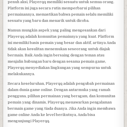
penuh aksi, Playerqq memiliki sesuatu untuk semua orang.
Platform ini juga secara rutin memperbarui pilihan
permainannya, memastikan bahwa pemain selalu memiliki
sesuatu yang baru dan menarik untuk dicoba.
Namun mungkin aspek yang paling mengesankan dari
Playerqq adalah komunitas pemainnya yang kuat. Platform
ini memiliki basis pemain yang besar dan aktif, artinya Anda
tidak akan kesulitan menemukan seseorang untuk diajak
bermain. Baik Anda ingin bersaing dengan teman atau
menjalin hubungan baru dengan sesama pemain game,
Playerqq menyediakan lingkungan yang sempurna untuk
melakukannya.
Secara keseluruhan, Playerqq adalah pengubah permainan
dalam dunia game online. Dengan antarmuka yang ramah
pengguna, pilihan permainan yang beragam, dan komunitas
pemain yang dinamis, Playerqq menawarkan pengalaman
bermain game yang tiada duanya. Jika Anda ingin membawa
game online Anda ke level berikutnya, Anda bisa
mengunjungi Playerqq.