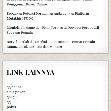
Penggemar Poker Online
Bebaskan Potensi Permainan Anda dengan Platform
Mutakhir ITUQQ
Menjelajahi Game dan Fitur Teratas di Dewaqq: Perspektif
Seorang Pemain
Bergabunglah dalam Aksi di Lintasanqq: Tempat Pemain
Datang untuk Bermain dan Menang
LINK LAINNYA
qq online
situs poker
qiu qiu
qq
poker