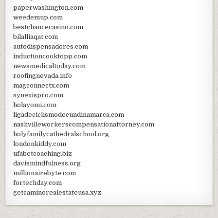
paperwashington.com
weedemup.com
bestchancecasino.com
bilalliaqat.com
autodispensadores.com
inductioncooktopp.com
newsmedicaltoday.com
roofingnevada.info
magconnectx.com
synexispro.com
holayomi.com
ligadeciclismodecundinamarca.com
nashvilleworkerscompensationattorney.com
holyfamilycathedralschool.org
londonkiddy.com
ufabetcoaching.biz
davismindfulness.org
millionairebyte.com
fortechday.com
getcaminorealestateusa.xyz