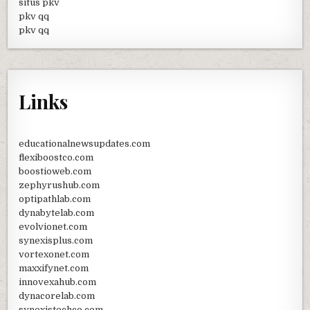
situs pkv
pkv qq
pkv qq
Links
educationalnewsupdates.com
flexiboostco.com
boostioweb.com
zephyrushub.com
optipathlab.com
dynabytelab.com
evolvionet.com
synexisplus.com
vortexonet.com
maxxifynet.com
innovexahub.com
dynacorelab.com
synexistechco.com