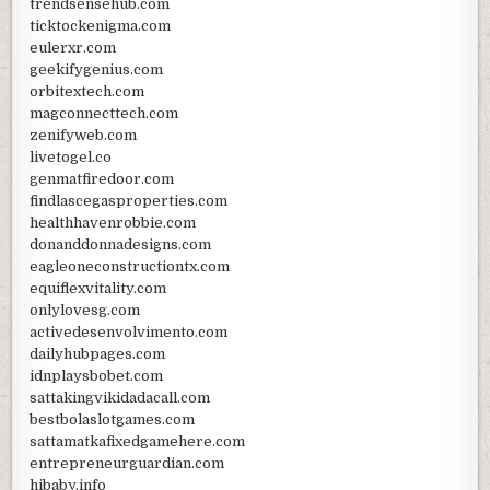
trendsensehub.com
ticktockenigma.com
eulerxr.com
geekifygenius.com
orbitextech.com
magconnecttech.com
zenifyweb.com
livetogel.co
genmatfiredoor.com
findlascegasproperties.com
healthhavenrobbie.com
donanddonnadesigns.com
eagleoneconstructiontx.com
equiflexvitality.com
onlylovesg.com
activedesenvolvimento.com
dailyhubpages.com
idnplaysbobet.com
sattakingvikidadacall.com
bestbolaslotgames.com
sattamatkafixedgamehere.com
entrepreneurguardian.com
hibaby.info