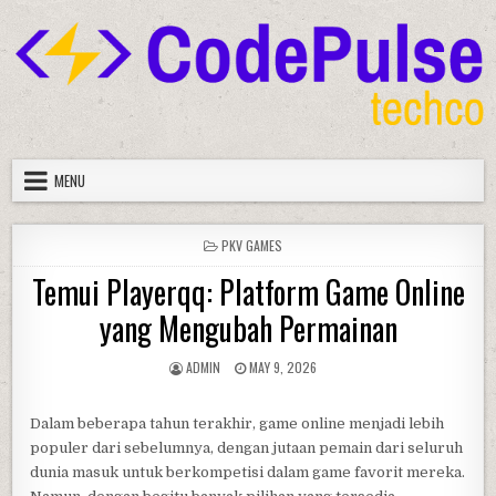
Skip
to
content
MENU
POSTED
PKV GAMES
IN
Temui Playerqq: Platform Game Online
yang Mengubah Permainan
AUTHOR:
PUBLISHED
ADMIN
MAY 9, 2026
DATE:
Dalam beberapa tahun terakhir, game online menjadi lebih
populer dari sebelumnya, dengan jutaan pemain dari seluruh
dunia masuk untuk berkompetisi dalam game favorit mereka.