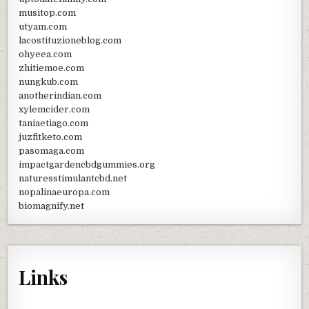
musitop.com
utyam.com
lacostituzioneblog.com
ohyeea.com
zhitiemoe.com
nungkub.com
anotherindian.com
xylemcider.com
taniaetiago.com
juzfitketo.com
pasomaga.com
impactgardencbdgummies.org
naturesstimulantcbd.net
nopalinaeuropa.com
biomagnify.net
Links