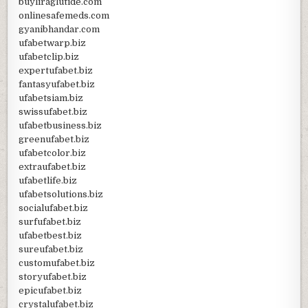
buyliraglutide.com
onlinesafemeds.com
gyanibhandar.com
ufabetwarp.biz
ufabetclip.biz
expertufabet.biz
fantasyufabet.biz
ufabetsiam.biz
swissufabet.biz
ufabetbusiness.biz
greenufabet.biz
ufabetcolor.biz
extraufabet.biz
ufabetlife.biz
ufabetsolutions.biz
socialufabet.biz
surfufabet.biz
ufabetbest.biz
sureufabet.biz
customufabet.biz
storyufabet.biz
epicufabet.biz
crystalufabet.biz