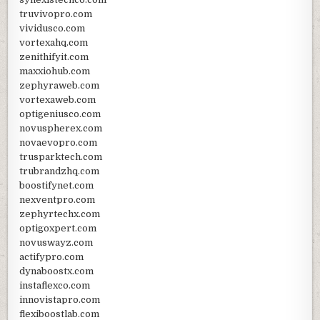
truvivopro.com
vividusco.com
vortexahq.com
zenithifyit.com
maxxiohub.com
zephyraweb.com
vortexaweb.com
optigeniusco.com
novuspherex.com
novaevopro.com
trusparktech.com
trubrandzhq.com
boostifynet.com
nexventpro.com
zephyrtechx.com
optigoxpert.com
novuswayz.com
actifypro.com
dynaboostx.com
instaflexco.com
innovistapro.com
flexiboostlab.com