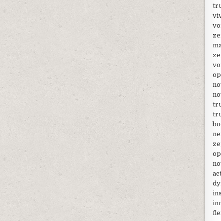
tr
vi
vo
ze
ma
ze
vo
op
no
no
tr
tr
bo
ne
ze
op
no
ac
dy
in
in
fl