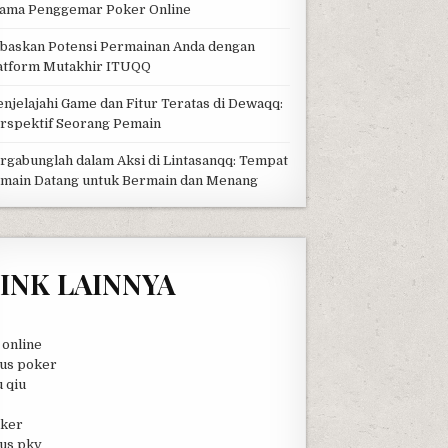
ama Penggemar Poker Online
baskan Potensi Permainan Anda dengan
atform Mutakhir ITUQQ
njelajahi Game dan Fitur Teratas di Dewaqq:
rspektif Seorang Pemain
rgabunglah dalam Aksi di Lintasanqq: Tempat
main Datang untuk Bermain dan Menang
INK LAINNYA
 online
tus poker
u qiu
ker
tus pkv