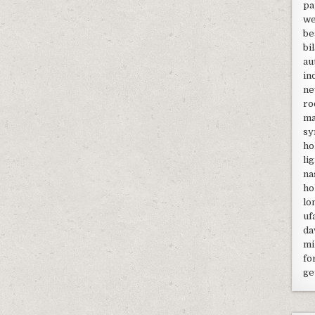
pa
we
be
bi
au
in
ne
ro
ma
sy
ho
li
na
ho
lo
uf
da
mi
fo
ge