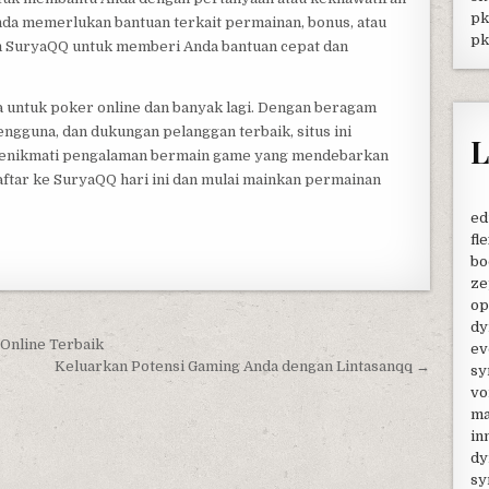
pk
nda memerlukan bantuan terkait permainan, bonus, atau
pk
im SuryaQQ untuk memberi Anda bantuan cepat dan
 untuk poker online dan banyak lagi. Dengan beragam
gguna, dan dukungan pelanggan terbaik, situs ini
L
menikmati pengalaman bermain game yang mendebarkan
tar ke SuryaQQ hari ini dan mulai mainkan permainan
ed
fl
bo
ze
op
dy
Online Terbaik
ev
Keluarkan Potensi Gaming Anda dengan Lintasanqq →
sy
vo
ma
in
dy
sy