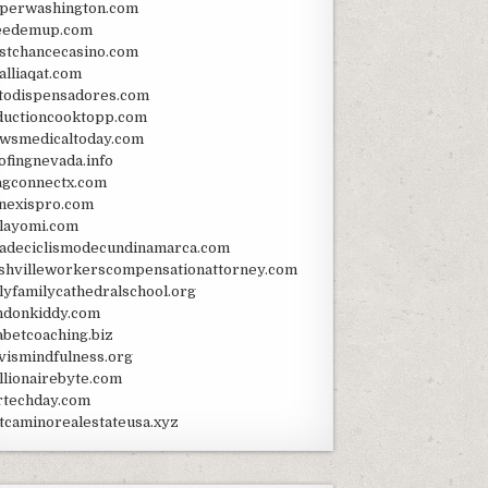
perwashington.com
edemup.com
stchancecasino.com
lalliaqat.com
todispensadores.com
ductioncooktopp.com
wsmedicaltoday.com
ofingnevada.info
gconnectx.com
nexispro.com
layomi.com
gadeciclismodecundinamarca.com
shvilleworkerscompensationattorney.com
lyfamilycathedralschool.org
ndonkiddy.com
abetcoaching.biz
vismindfulness.org
llionairebyte.com
rtechday.com
tcaminorealestateusa.xyz