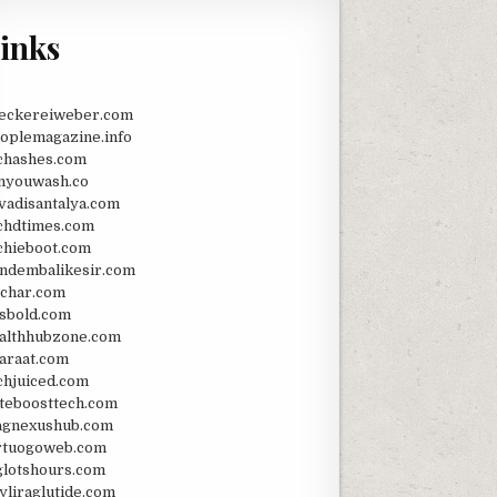
inks
eckereiweber.com
oplemagazine.info
chashes.com
nyouwash.co
vadisantalya.com
chdtimes.com
chieboot.com
ndembalikesir.com
echar.com
sbold.com
althhubzone.com
araat.com
chjuiced.com
teboosttech.com
gnexushub.com
rtuogoweb.com
glotshours.com
yliraglutide.com