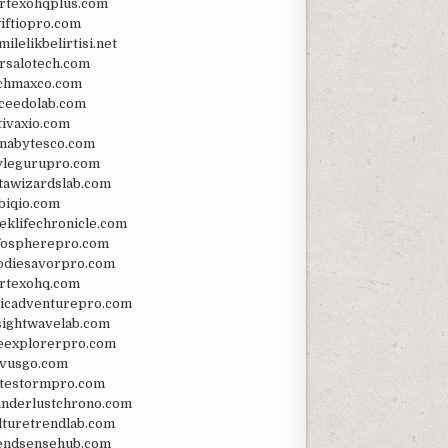
rtexohqplus.com
iftiopro.com
milelikbelirtisi.net
rsalotech.com
chmaxco.com
ceedolab.com
tivaxio.com
nabytesco.com
ylegurupro.com
tawizardslab.com
biqio.com
eklifechronicle.com
fospherepro.com
odiesavorpro.com
rtexohq.com
icadventurepro.com
sightwavelab.com
feexplorerpro.com
vusgo.com
testormpro.com
nderlustchrono.com
lturetrendlab.com
endsensehub.com