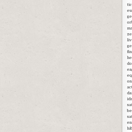
ti
eu
ge
or
ma
ze
li
ge
fi
he
do
ea
eq
on
ac
da
id
sa
be
sa
en
hi