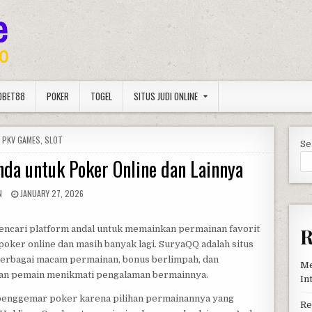
OBET88
POKER
TOGEL
SITUS JUDI ONLINE
POSTED
PKV GAMES
,
SLOT
Se
IN
da untuk Poker Online dan Lainnya
OR:
PUBLISHED
N
JANUARY 27, 2026
DATE:
ncari platform andal untuk memainkan permainan favorit
R
poker online dan masih banyak lagi. SuryaQQ adalah situs
erbagai macam permainan, bonus berlimpah, dan
Me
n pemain menikmati pengalaman bermainnya.
In
 penggemar poker karena pilihan permainannya yang
Re