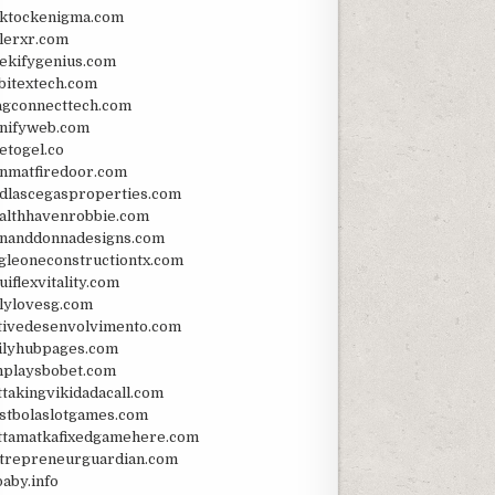
cktockenigma.com
lerxr.com
ekifygenius.com
bitextech.com
gconnecttech.com
nifyweb.com
vetogel.co
nmatfiredoor.com
ndlascegasproperties.com
althhavenrobbie.com
nanddonnadesigns.com
gleoneconstructiontx.com
uiflexvitality.com
lylovesg.com
tivedesenvolvimento.com
ilyhubpages.com
nplaysbobet.com
ttakingvikidadacall.com
stbolaslotgames.com
ttamatkafixedgamehere.com
trepreneurguardian.com
baby.info