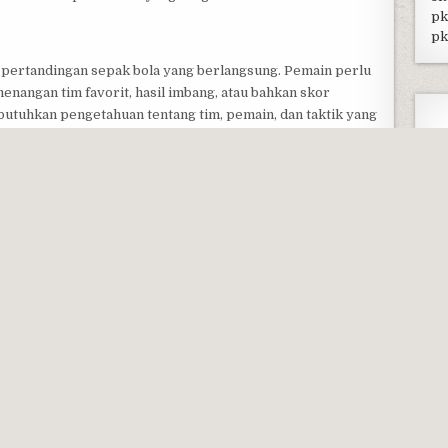
pk
pk
a pertandingan sepak bola yang berlangsung. Pemain perlu
enangan tim favorit, hasil imbang, atau bahkan skor
mbutuhkan pengetahuan tentang tim, pemain, dan taktik yang
L
ed
us pada keberuntungan. Pemain akan memutar gulungan dan
fl
ng menguntungkan. Meskipun beberapa game slot memiliki
bo
enangan, faktor keberuntungan tetap menjadi elemen
ze
op
dy
 Bola
ev
sy
vo
lu memiliki pemahaman yang baik mengenai tim yang
ma
 tips untuk strategi taruhan bola yang dapat diterapkan:
in
um menaruh taruhan, pastikan untuk melihat performa
dy
gan terakhir. Hal ini dapat memberikan gambaran
sy