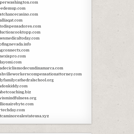
perwashington.com
edemup.com
stchancecasino.com
lalliaqat.com
todispensadores.com
ductioncooktopp.com
wsmedicaltoday.com
ofingnevada.info
gconnectx.com
nexispro.com
layomi.com
gadeciclismodecundinamarca.com
shvilleworkerscompensationattorney.com
lyfamilycathedralschool.org
ndonkiddy.com
abetcoaching.biz
vismindfulness.org
llionairebyte.com
rtechday.com
tcaminorealestateusa.xyz