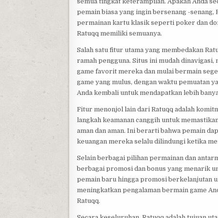
semua tingkat keterampilan. Apakah Anda s
pemain biasa yang ingin bersenang -senang, 
permainan kartu klasik seperti poker dan dom
Ratuqq memiliki semuanya.
Salah satu fitur utama yang membedakan Rat
ramah pengguna. Situs ini mudah dinavigas
game favorit mereka dan mulai bermain sege
game yang mulus, dengan waktu pemuatan ya
Anda kembali untuk mendapatkan lebih banya
Fitur menonjol lain dari Ratuqq adalah komit
langkah keamanan canggih untuk memastikan
aman dan aman. Ini berarti bahwa pemain da
keuangan mereka selalu dilindungi ketika me
Selain berbagai pilihan permainan dan ant
berbagai promosi dan bonus yang menarik un
pemain baru hingga promosi berkelanjutan un
meningkatkan pengalaman bermain game And
Ratuqq.
Secara keseluruhan, Ratuqq adalah tujuan ut