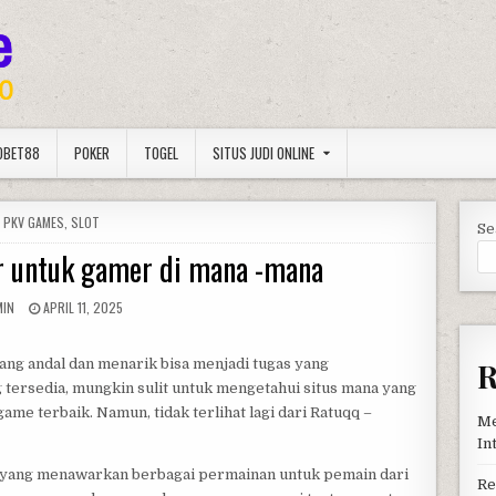
OBET88
POKER
TOGEL
SITUS JUDI ONLINE
POSTED
PKV GAMES
,
SLOT
Se
IN
ir untuk gamer di mana -mana
HOR:
PUBLISHED
MIN
APRIL 11, 2025
DATE:
ang andal dan menarik bisa menjadi tugas yang
R
tersedia, mungkin sulit untuk mengetahui situs mana yang
e terbaik. Namun, tidak terlihat lagi dari Ratuqq –
Me
In
r yang menawarkan berbagai permainan untuk pemain dari
Re