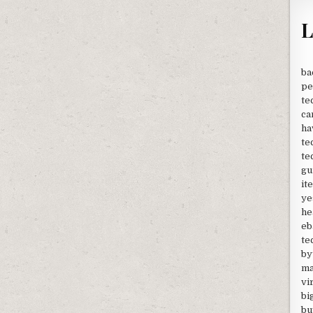
L
ba
pe
te
ca
ha
te
te
gu
it
ye
he
eb
te
by
ma
vi
bi
bu