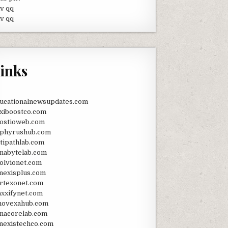
v qq
v qq
inks
ucationalnewsupdates.com
exiboostco.com
ostioweb.com
phyrushub.com
tipathlab.com
nabytelab.com
olvionet.com
nexisplus.com
rtexonet.com
xxifynet.com
novexahub.com
nacorelab.com
nexistechco.com