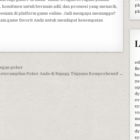
pk
 komitmen untuk bermain adil, dan promosi yang menarik,
pk
emain di platform game online. Jadi mengapa menunggu?
rmain game favorit Anda untuk mendapat kesempatan
L
ed
egan poker
fl
eterampilan Poker Anda di Rajaqq: Tinjauan Komprehensif →
bo
ze
op
dy
ev
sy
vo
ma
in
dy
sy