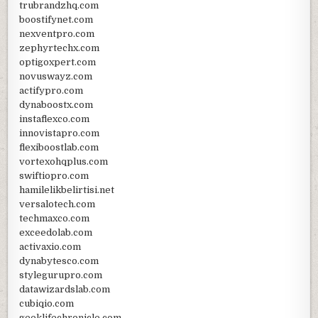
trubrandzhq.com
boostifynet.com
nexventpro.com
zephyrtechx.com
optigoxpert.com
novuswayz.com
actifypro.com
dynaboostx.com
instaflexco.com
innovistapro.com
flexiboostlab.com
vortexohqplus.com
swiftiopro.com
hamilelikbelirtisi.net
versalotech.com
techmaxco.com
exceedolab.com
activaxio.com
dynabytesco.com
stylegurupro.com
datawizardslab.com
cubiqio.com
geeklifechronicle.com