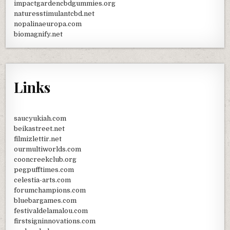
impactgardencbdgummies.org
naturesstimulantcbd.net
nopalinaeuropa.com
biomagnify.net
Links
saucyukiah.com
beikastreet.net
filmizlettir.net
ourmultiworlds.com
cooncreekclub.org
pegpufftimes.com
celestia-arts.com
forumchampions.com
bluebargames.com
festivaldelamalou.com
firstsigninnovations.com