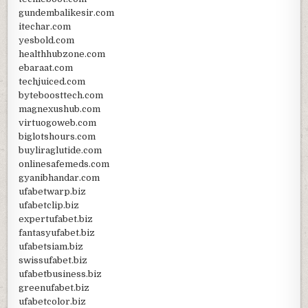
gundembalikesir.com
itechar.com
yesbold.com
healthhubzone.com
ebaraat.com
techjuiced.com
byteboosttech.com
magnexushub.com
virtuogoweb.com
biglotshours.com
buyliraglutide.com
onlinesafemeds.com
gyanibhandar.com
ufabetwarp.biz
ufabetclip.biz
expertufabet.biz
fantasyufabet.biz
ufabetsiam.biz
swissufabet.biz
ufabetbusiness.biz
greenufabet.biz
ufabetcolor.biz