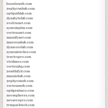
boostioweb.com
zephyrushub.com
optipathlab.com
dynabytelab.com
evolvionet.com
synexisplus.com
vortexonet.com
maxxifynet.com
innovexahub.com
dynacorelab.com
synexistechco.com
truvivopro.com
vividusco.com
vortexahq.com
zenithifyit.com
maxxiohub.com
zephyraweb.com
vortexaweb.com
optigeniusco.com
novuspherex.com
novaevopro.com
trusparktech.com