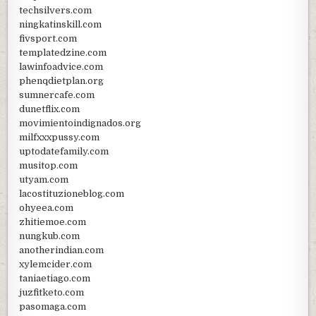
techsilvers.com
ningkatinskill.com
fivsport.com
templatedzine.com
lawinfoadvice.com
phenqdietplan.org
sumnercafe.com
dunetflix.com
movimientoindignados.org
milfxxxpussy.com
uptodatefamily.com
musitop.com
utyam.com
lacostituzioneblog.com
ohyeea.com
zhitiemoe.com
nungkub.com
anotherindian.com
xylemcider.com
taniaetiago.com
juzfitketo.com
pasomaga.com