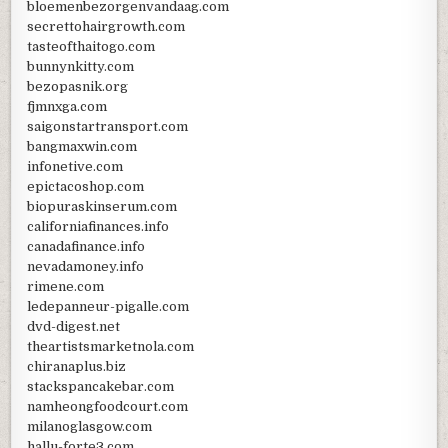
bloemenbezorgenvandaag.com
secrettohairgrowth.com
tasteofthaitogo.com
bunnynkitty.com
bezopasnik.org
fjmnxga.com
saigonstartransport.com
bangmaxwin.com
infonetive.com
epictacoshop.com
biopuraskinserum.com
californiafinances.info
canadafinance.info
nevadamoney.info
rimene.com
ledepanneur-pigalle.com
dvd-digest.net
theartistsmarketnola.com
chiranaplus.biz
stackspancakebar.com
namheongfoodcourt.com
milanoglasgow.com
hallu-forte3.com