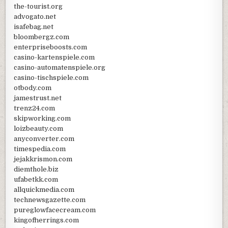
the-tourist.org
advogato.net
isafebag.net
bloombergz.com
enterpriseboosts.com
casino-kartenspiele.com
casino-automatenspiele.org
casino-tischspiele.com
otbody.com
jamestrust.net
trenz24.com
skipworking.com
loizbeauty.com
anyconverter.com
timespedia.com
jejakkrismon.com
diemthole.biz
ufabetkk.com
allquickmedia.com
technewsgazette.com
pureglowfacecream.com
kingofherrings.com