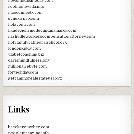
newsmedicaltoday.com
roofingnevada.info
magconnectx.com
synexispro.com
holayomi.com
ligadeciclismodecundinamarca.com
nashvilleworkerscompensationattorney.com
holyfamilycathedralschool.org
londonkiddy.com
ufabetcoaching.biz
davismindfulness.org
millionairebyte.com
fortechday.com
getcaminorealestateusa.xyz
Links
baeckereiweber.com
peoplemagazine.info