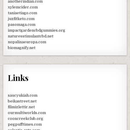
anotherindian.com
xylemcider.com
taniaetiago.com
juzfitketo.com
pasomaga.com
impactgardencbdgummies.org
naturesstimulantcbd.net
nopalinaeuropa.com
biomagnify.net
Links
saucyukiah.com
beikastreet.net
filmizlettir.net
ourmultiworlds.com
cooncreekclub.org
pegpufftimes.com