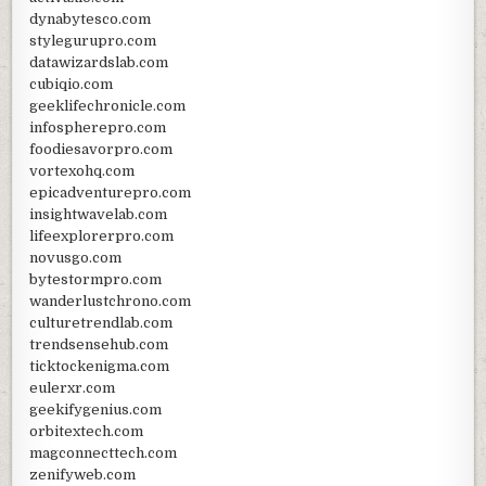
dynabytesco.com
stylegurupro.com
datawizardslab.com
cubiqio.com
geeklifechronicle.com
infospherepro.com
foodiesavorpro.com
vortexohq.com
epicadventurepro.com
insightwavelab.com
lifeexplorerpro.com
novusgo.com
bytestormpro.com
wanderlustchrono.com
culturetrendlab.com
trendsensehub.com
ticktockenigma.com
eulerxr.com
geekifygenius.com
orbitextech.com
magconnecttech.com
zenifyweb.com