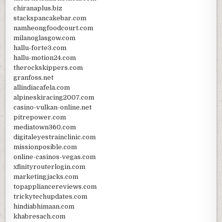
chiranaplus.biz
stackspancakebar.com
namheongfoodcourt.com
milanoglasgow.com
hallu-forte3.com
hallu-motion24.com
therockskippers.com
granfoss.net
allindiacafela.com
alpineskiracing2007.com
casino-vulkan-online.net
pitrepower.com
mediatown360.com
digitaleyestrainclinic.com
missionposible.com
online-casinos-vegas.com
xfinityrouterlogin.com
marketingjacks.com
topappliancereviews.com
trickytechupdates.com
hindiabhimaan.com
khabresach.com