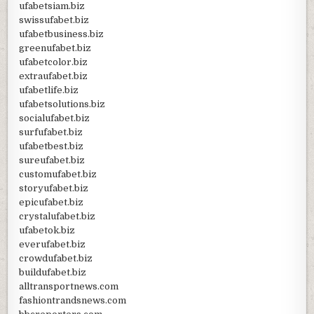
ufabetsiam.biz
swissufabet.biz
ufabetbusiness.biz
greenufabet.biz
ufabetcolor.biz
extraufabet.biz
ufabetlife.biz
ufabetsolutions.biz
socialufabet.biz
surfufabet.biz
ufabetbest.biz
sureufabet.biz
customufabet.biz
storyufabet.biz
epicufabet.biz
crystalufabet.biz
ufabetok.biz
everufabet.biz
crowdufabet.biz
buildufabet.biz
alltransportnews.com
fashiontrandsnews.com