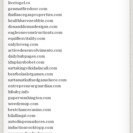
livetogel.co
genmatfiredoor.com
findlascegasproperties.com
healthhavenrobbie.com
donanddonnadesigns.com
eagleoneconstructiontx.com
equiflexvitality.com
onlylovesg.com
activedesenvolvimento.com
dailyhubpages.com
idnplaysbobet.com
sattakingvikidadacall.com
bestbolaslotgames.com
sattamatkafixedgamehere.com
entrepreneurguardian.com
hibaby.info
paperwashington.com
weedemup.com
bestchancecasino.com
bilalliaqat.com
autodispensadores.com
inductioncooktopp.com