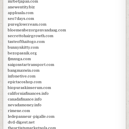
mrbetjapan.com
anewentity.biz
appkuala.com
seo7days.com
pureglowcream.com
bloemenbezorgenvandaag.com
secrettohairgrowth.com
tasteofthaitogo.com
bunnynkitty.com
bezopasnik.org
fjmnxga.com
saigonstartransport.com
bangmaxwin.com
infonetive.com
epictacoshop.com
biopuraskinserum.com
californiafinances.info
canadafinance.info
nevadamoney.info
rimene.com
ledepanneur-pigalle.com
dvd-digest.net
theartistsmarketnola.com