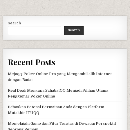
Search
Search
Recent Posts
Mejaqq: Poker Online Pro yang Mengambil alih Internet
dengan Badai
Real Deal: Mengapa SahabatQQ Menjadi Pilihan Utama
Penggemar Poker Online
Bebaskan Potensi Permainan Anda dengan Platform
Mutakhir ITUQQ
Menjelajahi Game dan Fitur Teratas di Dewaqq: Perspektif
Seorang Pemain