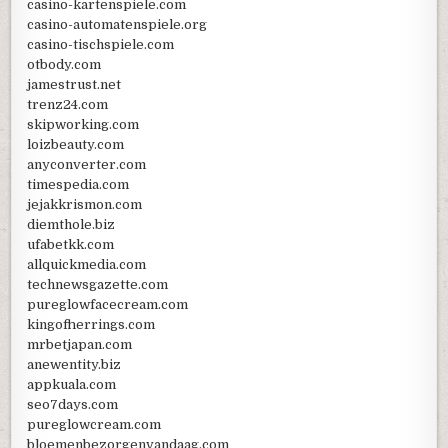
casino-kartenspiele.com
casino-automatenspiele.org
casino-tischspiele.com
otbody.com
jamestrust.net
trenz24.com
skipworking.com
loizbeauty.com
anyconverter.com
timespedia.com
jejakkrismon.com
diemthole.biz
ufabetkk.com
allquickmedia.com
technewsgazette.com
pureglowfacecream.com
kingofherrings.com
mrbetjapan.com
anewentity.biz
appkuala.com
seo7days.com
pureglowcream.com
bloemenbezorgenvandaag.com