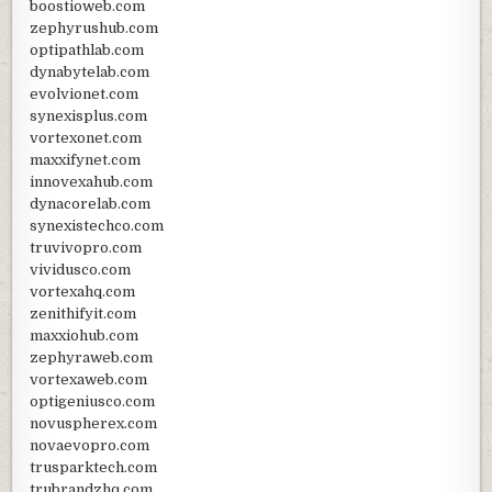
boostioweb.com
zephyrushub.com
optipathlab.com
dynabytelab.com
evolvionet.com
synexisplus.com
vortexonet.com
maxxifynet.com
innovexahub.com
dynacorelab.com
synexistechco.com
truvivopro.com
vividusco.com
vortexahq.com
zenithifyit.com
maxxiohub.com
zephyraweb.com
vortexaweb.com
optigeniusco.com
novuspherex.com
novaevopro.com
trusparktech.com
trubrandzhq.com