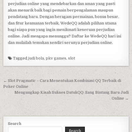
perjudian online yang mendebarkan dan aman yang pasti
akan menarik baik bagi pemain berpengalaman maupun
pendatang baru. Dengan beragam permainan, bonus besar,
dan fitur keamanan terbaik, WedeQQ adalah pilihan utama
bagi siapa pun yang ingin menikmati keseruan perjudian
online. Jadi mengapa menunggu? Daftar ke WedeQQ hari ini
dan mulailah temukan sendiri serunya perjudian online.
Tagged
judi bola
,
pkv games
,
slot
Post
← Slot Pragmatic – Cara Menentukan Kombinasi QQ Terbaik di
navigation
Poker Online
Mengungkap Kisah Sukses DatukQQ: Sang Bintang Baru Judi
Online →
Search
Search