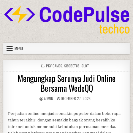
Skip
to
content
MENU
POSTED
PKV GAMES
,
SBOBET88
,
SLOT
IN
Mengungkap Serunya Judi Online
Bersama WedeQQ
AUTHOR:
PUBLISHED
ADMIN
DECEMBER 27, 2024
DATE:
Perjudian online menjadi semakin populer dalam beberapa
tahun terakhir, dengan semakin banyak orang beralih ke
internet untuk memenuhi kebutuhan permainan mereka.