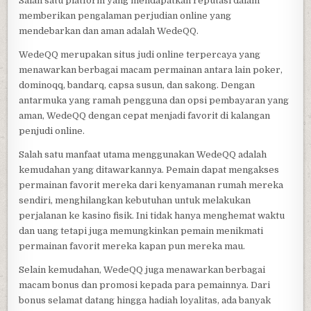
Salah satu platform yang mendapatkan reputasi dalam
memberikan pengalaman perjudian online yang
mendebarkan dan aman adalah WedeQQ.
WedeQQ merupakan situs judi online terpercaya yang
menawarkan berbagai macam permainan antara lain poker,
dominoqq, bandarq, capsa susun, dan sakong. Dengan
antarmuka yang ramah pengguna dan opsi pembayaran yang
aman, WedeQQ dengan cepat menjadi favorit di kalangan
penjudi online.
Salah satu manfaat utama menggunakan WedeQQ adalah
kemudahan yang ditawarkannya. Pemain dapat mengakses
permainan favorit mereka dari kenyamanan rumah mereka
sendiri, menghilangkan kebutuhan untuk melakukan
perjalanan ke kasino fisik. Ini tidak hanya menghemat waktu
dan uang tetapi juga memungkinkan pemain menikmati
permainan favorit mereka kapan pun mereka mau.
Selain kemudahan, WedeQQ juga menawarkan berbagai
macam bonus dan promosi kepada para pemainnya. Dari
bonus selamat datang hingga hadiah loyalitas, ada banyak