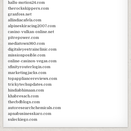
hallu-motion24.com
therockskippers.com
granfoss.net
allindiacafela.com
alpineskiracing2007.com
casino-vulkan-online.net
pitrepower.com
mediatown360.com
digitaleyestrainclinic.com
missionposible.com
online-casinos-vegas.com
xfinityrouterlogin.com
marketingjacks.com
topappliancereviews.com
trickytechupdates.com
hindiabhimaan.com
khabresach.com
thecbdblogs.com
autoresearchchemicals.com
apnabusinesskaro.com
suleckiego.com