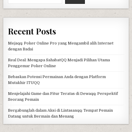
Recent Posts
Mejaqq: Poker Online Pro yang Mengambil alih Internet
dengan Badai
Real Deal: Mengapa SahabatQQ Menjadi Pilihan Utama
Penggemar Poker Online
Bebaskan Potensi Permainan Anda dengan Platform
Mutakhir ITUQQ
Menjelajahi Game dan Fitur Teratas di Dewaqq: Perspektif
Seorang Pemain
Bergabunglah dalam Aksi di Lintasanqq: Tempat Pemain
Datang untuk Bermain dan Menang