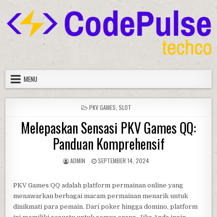
Skip
to
content
MENU
POSTED
PKV GAMES
,
SLOT
IN
Melepaskan Sensasi PKV Games QQ:
Panduan Komprehensif
AUTHOR:
PUBLISHED
ADMIN
SEPTEMBER 14, 2024
DATE:
PKV Games QQ adalah platform permainan online yang
menawarkan berbagai macam permainan menarik untuk
dinikmati para pemain. Dari poker hingga domino, platform