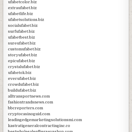
ufabetcolor.biz
extraufabet.biz
ufabetlife.biz
ufabetsolutions.biz
socialufabet.biz
surfufabet.biz
ufabetbest.biz
sureufabet.biz
customufabet.biz
storyufabet.biz
epicufabet.biz
crystalufabet.biz
ufabetok.biz
everufabet.biz
crowdufabet.biz
buildufabet.biz
alltransportnews.com
fashiontrandsnews.com
bbcreporters.com
cryptocasinoguid.com
leadingedgemarketingsolutionsmi.com
kastratigeneralcontractinginc.co
bestwholesalenfljerseysshop.com