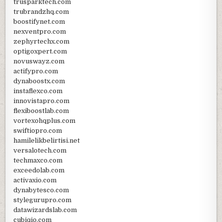
trusparktech.com
trubrandzhq.com
boostifynet.com
nexventpro.com
zephyrtechx.com
optigoxpert.com
novuswayz.com
actifypro.com
dynaboostx.com
instaflexco.com
innovistapro.com
flexiboostlab.com
vortexohqplus.com
swiftiopro.com
hamilelikbelirtisi.net
versalotech.com
techmaxco.com
exceedolab.com
activaxio.com
dynabytesco.com
stylegurupro.com
datawizardslab.com
cubiqio.com