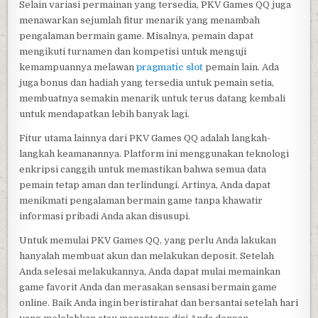
Selain variasi permainan yang tersedia, PKV Games QQ juga
menawarkan sejumlah fitur menarik yang menambah
pengalaman bermain game. Misalnya, pemain dapat
mengikuti turnamen dan kompetisi untuk menguji
kemampuannya melawan
pragmatic slot
pemain lain. Ada
juga bonus dan hadiah yang tersedia untuk pemain setia,
membuatnya semakin menarik untuk terus datang kembali
untuk mendapatkan lebih banyak lagi.
Fitur utama lainnya dari PKV Games QQ adalah langkah-
langkah keamanannya. Platform ini menggunakan teknologi
enkripsi canggih untuk memastikan bahwa semua data
pemain tetap aman dan terlindungi. Artinya, Anda dapat
menikmati pengalaman bermain game tanpa khawatir
informasi pribadi Anda akan disusupi.
Untuk memulai PKV Games QQ, yang perlu Anda lakukan
hanyalah membuat akun dan melakukan deposit. Setelah
Anda selesai melakukannya, Anda dapat mulai memainkan
game favorit Anda dan merasakan sensasi bermain game
online. Baik Anda ingin beristirahat dan bersantai setelah hari