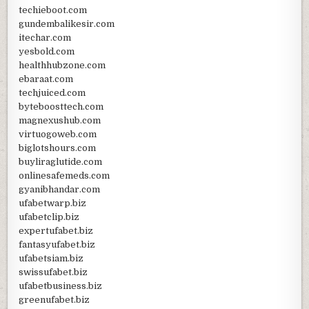
techieboot.com
gundembalikesir.com
itechar.com
yesbold.com
healthhubzone.com
ebaraat.com
techjuiced.com
byteboosttech.com
magnexushub.com
virtuogoweb.com
biglotshours.com
buyliraglutide.com
onlinesafemeds.com
gyanibhandar.com
ufabetwarp.biz
ufabetclip.biz
expertufabet.biz
fantasyufabet.biz
ufabetsiam.biz
swissufabet.biz
ufabetbusiness.biz
greenufabet.biz