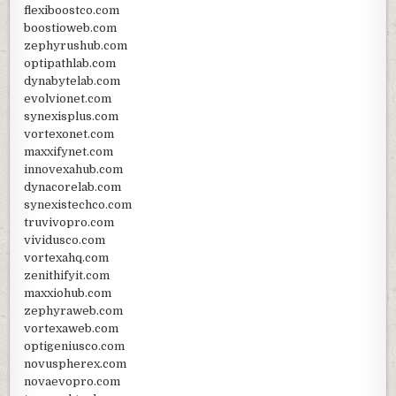
flexiboostco.com
boostioweb.com
zephyrushub.com
optipathlab.com
dynabytelab.com
evolvionet.com
synexisplus.com
vortexonet.com
maxxifynet.com
innovexahub.com
dynacorelab.com
synexistechco.com
truvivopro.com
vividusco.com
vortexahq.com
zenithifyit.com
maxxiohub.com
zephyraweb.com
vortexaweb.com
optigeniusco.com
novuspherex.com
novaevopro.com