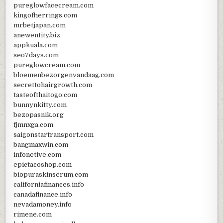
pureglowfacecream.com
kingofherrings.com
mrbetjapan.com
anewentity.biz
appkuala.com
seo7days.com
pureglowcream.com
bloemenbezorgenvandaag.com
secrettohairgrowth.com
tasteofthaitogo.com
bunnynkitty.com
bezopasnik.org
fjmnxga.com
saigonstartransport.com
bangmaxwin.com
infonetive.com
epictacoshop.com
biopuraskinserum.com
californiafinances.info
canadafinance.info
nevadamoney.info
rimene.com