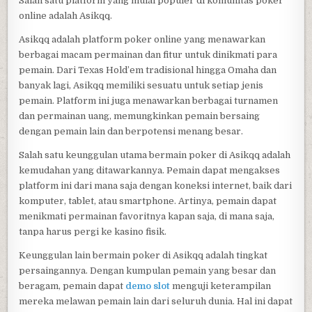
Salah satu platform yang mulai populer di komunitas poker
online adalah Asikqq.
Asikqq adalah platform poker online yang menawarkan
berbagai macam permainan dan fitur untuk dinikmati para
pemain. Dari Texas Hold’em tradisional hingga Omaha dan
banyak lagi, Asikqq memiliki sesuatu untuk setiap jenis
pemain. Platform ini juga menawarkan berbagai turnamen
dan permainan uang, memungkinkan pemain bersaing
dengan pemain lain dan berpotensi menang besar.
Salah satu keunggulan utama bermain poker di Asikqq adalah
kemudahan yang ditawarkannya. Pemain dapat mengakses
platform ini dari mana saja dengan koneksi internet, baik dari
komputer, tablet, atau smartphone. Artinya, pemain dapat
menikmati permainan favoritnya kapan saja, di mana saja,
tanpa harus pergi ke kasino fisik.
Keunggulan lain bermain poker di Asikqq adalah tingkat
persaingannya. Dengan kumpulan pemain yang besar dan
beragam, pemain dapat
demo slot
menguji keterampilan
mereka melawan pemain lain dari seluruh dunia. Hal ini dapat