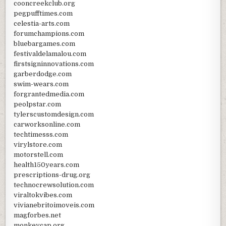
cooncreekclub.org
pegpufftimes.com
celestia-arts.com
forumchampions.com
bluebargames.com
festivaldelamalou.com
firstsigninnovations.com
garberdodge.com
swim-wears.com
forgrantedmedia.com
peolpstar.com
tylerscustomdesign.com
carworksonline.com
techtimesss.com
virylstore.com
motorstell.com
health150years.com
prescriptions-drug.org
technocrewsolution.com
viraltokvibes.com
vivianebritoimoveis.com
magforbes.net
monkeycap.org