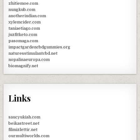
zhitiemoe.com
nungkub.com
anotherindian.com
xylemcider.com
taniaetiago.com
juzfitketo.com
pasomaga.com
impactgardencbdgummies.org
naturesstimulantcbd.net
nopalinaeuropa.com
biomagnify.net
Links
saucyukiah.com
beikastreet.net
filmizlettir.net
ourmultiworlds.com