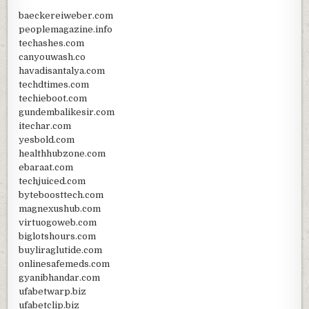
baeckereiweber.com
peoplemagazine.info
techashes.com
canyouwash.co
havadisantalya.com
techdtimes.com
techieboot.com
gundembalikesir.com
itechar.com
yesbold.com
healthhubzone.com
ebaraat.com
techjuiced.com
byteboosttech.com
magnexushub.com
virtuogoweb.com
biglotshours.com
buyliraglutide.com
onlinesafemeds.com
gyanibhandar.com
ufabetwarp.biz
ufabetclip.biz