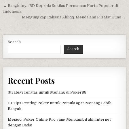
Post
← Bangkitnya BD Koprok: Sekilas Permainan Kartu Populer di
navigation
Indonesia
Mengungkap Rahasia Ahliqq: Mendalami Filsafat Kuno →
Search
Search
Recent Posts
Strategi Teratas untuk Menang di Poker88
10 Tips Penting Poker untuk Pemula agar Menang Lebih
Banyak
Mejaqq: Poker Online Pro yang Mengambil alih Internet
dengan Badai