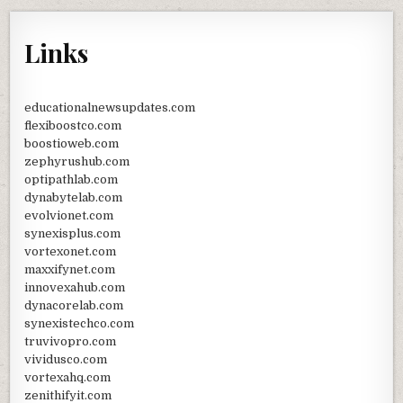
Links
educationalnewsupdates.com
flexiboostco.com
boostioweb.com
zephyrushub.com
optipathlab.com
dynabytelab.com
evolvionet.com
synexisplus.com
vortexonet.com
maxxifynet.com
innovexahub.com
dynacorelab.com
synexistechco.com
truvivopro.com
vividusco.com
vortexahq.com
zenithifyit.com