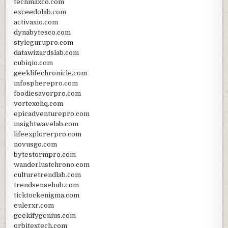
techmaxco.com
exceedolab.com
activaxio.com
dynabytesco.com
stylegurupro.com
datawizardslab.com
cubiqio.com
geeklifechronicle.com
infospherepro.com
foodiesavorpro.com
vortexohq.com
epicadventurepro.com
insightwavelab.com
lifeexplorerpro.com
novusgo.com
bytestormpro.com
wanderlustchrono.com
culturetrendlab.com
trendsensehub.com
ticktockenigma.com
eulerxr.com
geekifygenius.com
orbitextech.com