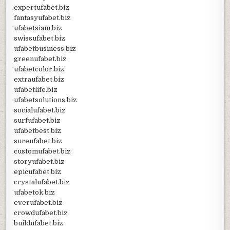
expertufabet.biz
fantasyufabet.biz
ufabetsiam.biz
swissufabet.biz
ufabetbusiness.biz
greenufabet.biz
ufabetcolor.biz
extraufabet.biz
ufabetlife.biz
ufabetsolutions.biz
socialufabet.biz
surfufabet.biz
ufabetbest.biz
sureufabet.biz
customufabet.biz
storyufabet.biz
epicufabet.biz
crystalufabet.biz
ufabetok.biz
everufabet.biz
crowdufabet.biz
buildufabet.biz