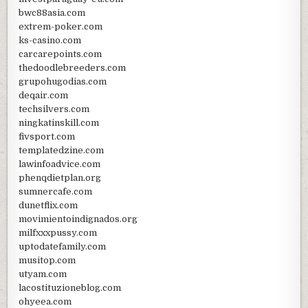
bwc88asia.com
extrem-poker.com
ks-casino.com
carcarepoints.com
thedoodlebreeders.com
grupohugodias.com
deqair.com
techsilvers.com
ningkatinskill.com
fivsport.com
templatedzine.com
lawinfoadvice.com
phenqdietplan.org
sumnercafe.com
dunetflix.com
movimientoindignados.org
milfxxxpussy.com
uptodatefamily.com
musitop.com
utyam.com
lacostituzioneblog.com
ohyeea.com