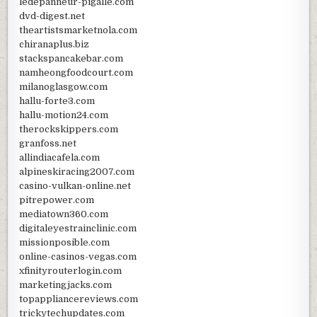
ledepanneur-pigalle.com
dvd-digest.net
theartistsmarketnola.com
chiranaplus.biz
stackspancakebar.com
namheongfoodcourt.com
milanoglasgow.com
hallu-forte3.com
hallu-motion24.com
therockskippers.com
granfoss.net
allindiacafela.com
alpineskiracing2007.com
casino-vulkan-online.net
pitrepower.com
mediatown360.com
digitaleyestrainclinic.com
missionposible.com
online-casinos-vegas.com
xfinityrouterlogin.com
marketingjacks.com
topappliancereviews.com
trickytechupdates.com