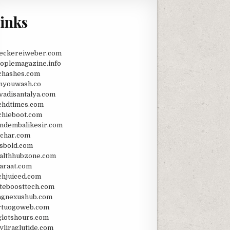
inks
eckereiweber.com
oplemagazine.info
chashes.com
nyouwash.co
vadisantalya.com
chdtimes.com
chieboot.com
ndembalikesir.com
echar.com
sbold.com
althhubzone.com
araat.com
chjuiced.com
teboosttech.com
gnexushub.com
rtuogoweb.com
glotshours.com
yliraglutide.com