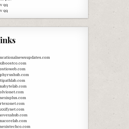
v qq
v qq
inks
ucationalnewsupdates.com
exiboostco.com
ostioweb.com
phyrushub.com
tipathlab.com
nabytelab.com
olvionet.com
nexisplus.com
rtexonet.com
xxifynet.com
novexahub.com
nacorelab.com
nexistechco.com