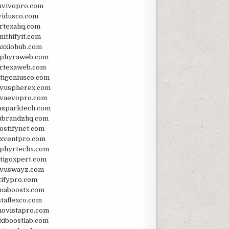
uvivopro.com
vidusco.com
rtexahq.com
nithifyit.com
xxiohub.com
phyraweb.com
rtexaweb.com
tigeniusco.com
vuspherex.com
vaevopro.com
usparktech.com
ubrandzhq.com
ostifynet.com
xventpro.com
phyrtechx.com
tigoxpert.com
vuswayz.com
tifypro.com
naboostx.com
staflexco.com
novistapro.com
exiboostlab.com