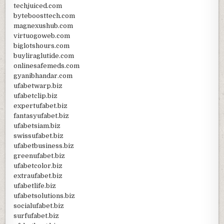
techjuiced.com
byteboosttech.com
magnexushub.com
virtuogoweb.com
biglotshours.com
buyliraglutide.com
onlinesafemeds.com
gyanibhandar.com
ufabetwarp.biz
ufabetclip.biz
expertufabet.biz
fantasyufabet.biz
ufabetsiam.biz
swissufabet.biz
ufabetbusiness.biz
greenufabet.biz
ufabetcolor.biz
extraufabet.biz
ufabetlife.biz
ufabetsolutions.biz
socialufabet.biz
surfufabet.biz