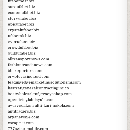
ufabetbest.biz
sureufabet.biz
customufabet.biz
storyufabet.biz
epicufabet.biz
crystalufabet.biz
ufabetok.biz
everufabet.biz
crowdufabet.biz
buildufabet.biz
alltransportnews.com
fashiontrandsnews.com
bbcreporters.com
cryptocasinoguid.com
leadingedgemarketingsolutionsmi.com
kastratigeneralcontractinginc.co
bestwholesalenfljerseysshop.com
openlivinglabdays14.com
ayurvedakonsultti-kari-nokela.com
antitraders.biz
aryanews24.com
xscape-it.com
777azino-mobile.com