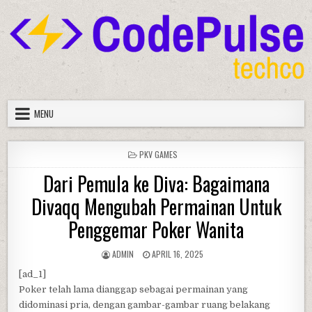
Skip
to
content
MENU
POSTED
PKV GAMES
IN
Dari Pemula ke Diva: Bagaimana
Divaqq Mengubah Permainan Untuk
Penggemar Poker Wanita
AUTHOR:
PUBLISHED
ADMIN
APRIL 16, 2025
DATE:
[ad_1]
Poker telah lama dianggap sebagai permainan yang
didominasi pria, dengan gambar-gambar ruang belakang