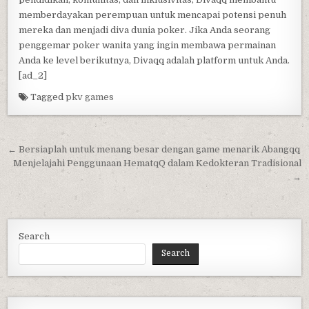
memberdayakan perempuan untuk mencapai potensi penuh
mereka dan menjadi diva dunia poker. Jika Anda seorang
penggemar poker wanita yang ingin membawa permainan
Anda ke level berikutnya, Divaqq adalah platform untuk Anda.
[ad_2]
Tagged
pkv games
Post
← Bersiaplah untuk menang besar dengan game menarik Abangqq
navigation
Menjelajahi Penggunaan HematqQ dalam Kedokteran Tradisional
→
Search
Search