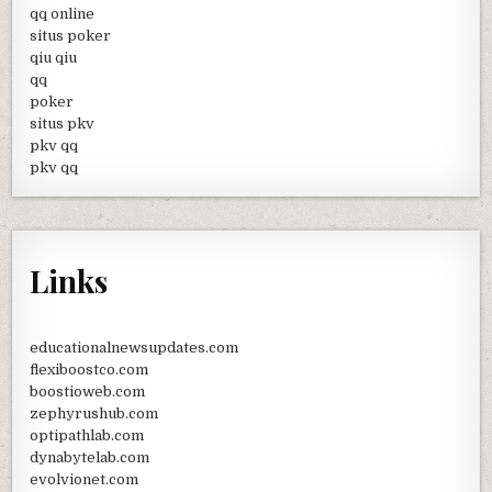
qq online
situs poker
qiu qiu
qq
poker
situs pkv
pkv qq
pkv qq
Links
educationalnewsupdates.com
flexiboostco.com
boostioweb.com
zephyrushub.com
optipathlab.com
dynabytelab.com
evolvionet.com