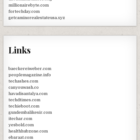
millionairebyte.com
fortechday.com
getcaminorealestateusa.xyz
Links
baeckereiweber.com
peoplemagazine.info
techashes.com
canyouwash.co
havadisantalya.com
techdtimes.com
techieboot.com
gundembalikesir.com
itechar.com
yesbold.com
healthhubzone.com
ebaraat.com