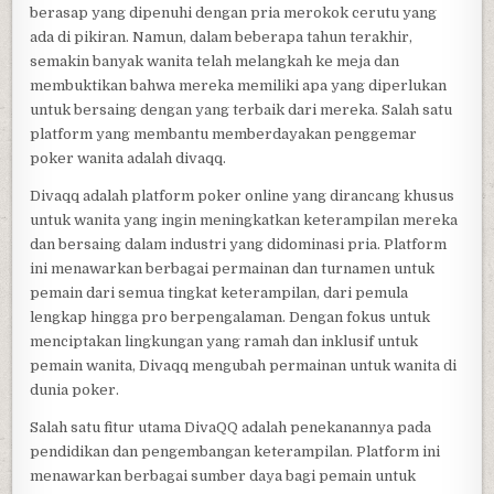
berasap yang dipenuhi dengan pria merokok cerutu yang
ada di pikiran. Namun, dalam beberapa tahun terakhir,
semakin banyak wanita telah melangkah ke meja dan
membuktikan bahwa mereka memiliki apa yang diperlukan
untuk bersaing dengan yang terbaik dari mereka. Salah satu
platform yang membantu memberdayakan penggemar
poker wanita adalah divaqq.
Divaqq adalah platform poker online yang dirancang khusus
untuk wanita yang ingin meningkatkan keterampilan mereka
dan bersaing dalam industri yang didominasi pria. Platform
ini menawarkan berbagai permainan dan turnamen untuk
pemain dari semua tingkat keterampilan, dari pemula
lengkap hingga pro berpengalaman. Dengan fokus untuk
menciptakan lingkungan yang ramah dan inklusif untuk
pemain wanita, Divaqq mengubah permainan untuk wanita di
dunia poker.
Salah satu fitur utama DivaQQ adalah penekanannya pada
pendidikan dan pengembangan keterampilan. Platform ini
menawarkan berbagai sumber daya bagi pemain untuk