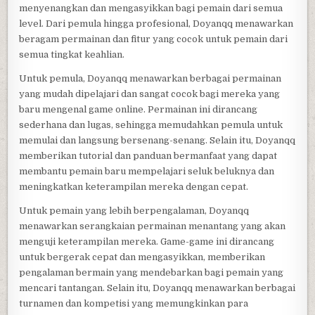
menyenangkan dan mengasyikkan bagi pemain dari semua
level. Dari pemula hingga profesional, Doyanqq menawarkan
beragam permainan dan fitur yang cocok untuk pemain dari
semua tingkat keahlian.
Untuk pemula, Doyanqq menawarkan berbagai permainan
yang mudah dipelajari dan sangat cocok bagi mereka yang
baru mengenal game online. Permainan ini dirancang
sederhana dan lugas, sehingga memudahkan pemula untuk
memulai dan langsung bersenang-senang. Selain itu, Doyanqq
memberikan tutorial dan panduan bermanfaat yang dapat
membantu pemain baru mempelajari seluk beluknya dan
meningkatkan keterampilan mereka dengan cepat.
Untuk pemain yang lebih berpengalaman, Doyanqq
menawarkan serangkaian permainan menantang yang akan
menguji keterampilan mereka. Game-game ini dirancang
untuk bergerak cepat dan mengasyikkan, memberikan
pengalaman bermain yang mendebarkan bagi pemain yang
mencari tantangan. Selain itu, Doyanqq menawarkan berbagai
turnamen dan kompetisi yang memungkinkan para