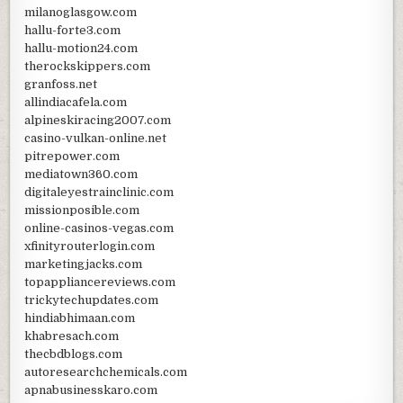
milanoglasgow.com
hallu-forte3.com
hallu-motion24.com
therockskippers.com
granfoss.net
allindiacafela.com
alpineskiracing2007.com
casino-vulkan-online.net
pitrepower.com
mediatown360.com
digitaleyestrainclinic.com
missionposible.com
online-casinos-vegas.com
xfinityrouterlogin.com
marketingjacks.com
topappliancereviews.com
trickytechupdates.com
hindiabhimaan.com
khabresach.com
thecbdblogs.com
autoresearchchemicals.com
apnabusinesskaro.com