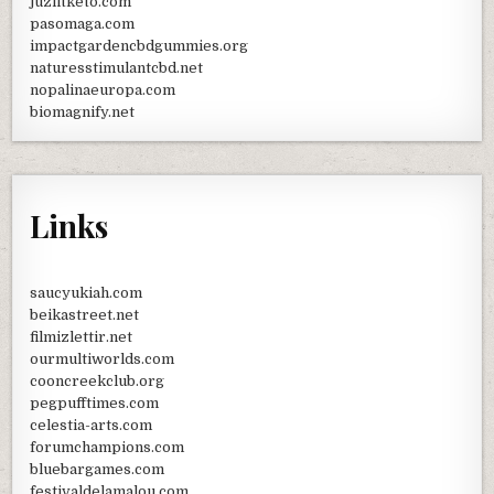
juzfitketo.com
pasomaga.com
impactgardencbdgummies.org
naturesstimulantcbd.net
nopalinaeuropa.com
biomagnify.net
Links
saucyukiah.com
beikastreet.net
filmizlettir.net
ourmultiworlds.com
cooncreekclub.org
pegpufftimes.com
celestia-arts.com
forumchampions.com
bluebargames.com
festivaldelamalou.com