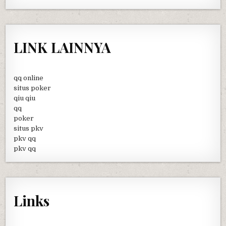
LINK LAINNYA
qq online
situs poker
qiu qiu
qq
poker
situs pkv
pkv qq
pkv qq
Links