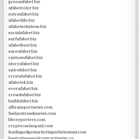
greenufabet.biz
ufabetcolor.biz
extraufabet.biz
ufabetlife.biz
ufabetsolutions.biz
socialufabet.biz
surfufabet.biz
ufabetbest.biz
sureufabet.biz
customufabet.biz
storyufabet.biz
epicufabet.biz
crystalufabet.biz
ufabetok.biz
everufabet.biz
crowdufabet.biz
buildufabet.biz
alltransportnews.com
fashiontrandsnews.com
bbcreporters.com
cryptocasinoguid.com
leadingedgemarketingsolutionsmi.com
kastratigeneralcontractinginc.co