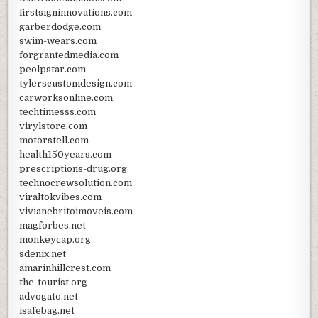
firstsigninnovations.com
garberdodge.com
swim-wears.com
forgrantedmedia.com
peolpstar.com
tylerscustomdesign.com
carworksonline.com
techtimesss.com
virylstore.com
motorstell.com
health150years.com
prescriptions-drug.org
technocrewsolution.com
viraltokvibes.com
vivianebritoimoveis.com
magforbes.net
monkeycap.org
sdenix.net
amarinhillcrest.com
the-tourist.org
advogato.net
isafebag.net