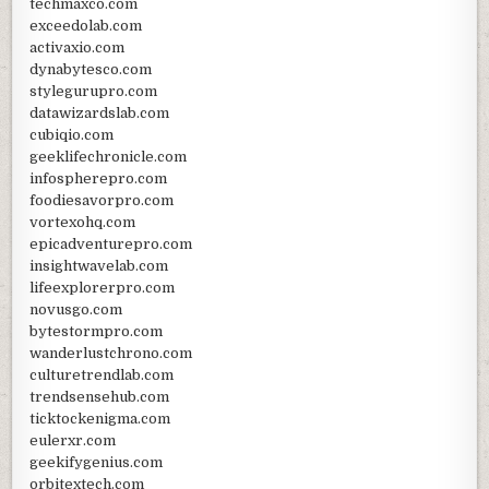
techmaxco.com
exceedolab.com
activaxio.com
dynabytesco.com
stylegurupro.com
datawizardslab.com
cubiqio.com
geeklifechronicle.com
infospherepro.com
foodiesavorpro.com
vortexohq.com
epicadventurepro.com
insightwavelab.com
lifeexplorerpro.com
novusgo.com
bytestormpro.com
wanderlustchrono.com
culturetrendlab.com
trendsensehub.com
ticktockenigma.com
eulerxr.com
geekifygenius.com
orbitextech.com