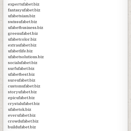
expertufabet.biz
fantasyufabet.biz
ufabetsiam.biz
swissufabet.biz
ufabetbusiness.biz
greenufabet.biz
ufabetcolor.biz
extraufabet.biz
ufabetlife.biz
ufabetsolutions.biz
socialufabet.biz
surfufabet.biz
ufabetbest.biz
sureufabet.biz
customufabet.biz
storyufabet.biz
epicufabet.biz
crystalufabet.biz
ufabetok.biz
everufabet.biz
crowdufabet.biz
buildufabet.biz