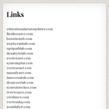
Links
educationalnewsupdates.com
flexiboostco.com
boostioweb.com
zephyrushub.com
optipathlab.com
dynabytelab.com
evolvionet.com
synexisplus.com
vortexonet.com
maxxifynet.com
innovexahub.com
dynacorelab.com
synexistechco.com
truvivopro.com
vividusco.com
vortexahq.com
zenithifyit.com