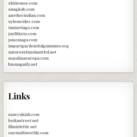
zhitiemoe.com
nungkub.com
anotherindian.com
xylemcider.com
taniaetiago.com
juzfitketo.com
pasomaga.com
impactgardencbdgummies.org
naturesstimulantcbd.net
nopalinaeuropa.com
biomagnify.net
Links
saucyukiah.com
beikastreet.net
filmizlettir.net
ourmultiworlds.com