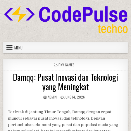
Skip
to
content
MENU
POSTED
PKV GAMES
IN
Damqq: Pusat Inovasi dan Teknologi
yang Meningkat
AUTHOR:
PUBLISHED
ADMIN
JUNE 14, 2026
DATE:
Terletak di jantung Timur Tengah, Damqq dengan cepat
muncul sebagai pusat inovasi dan teknologi. Dengan
pertumbuhan ekonomi yang pesat dan populasi muda yang