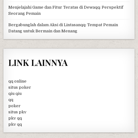
Menjelajahi Game dan Fitur Teratas di Dewaqq: Perspektif
Seorang Pemain
Bergabunglah dalam Aksi di Lintasanqq: Tempat Pemain
Datang untuk Bermain dan Menang
LINK LAINNYA
qq online
situs poker
qiu qiu
qq
poker
situs pkv
pkv qq
pkv qq