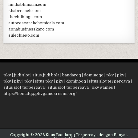
hindiabhimaan.com
khabresach.com
thecbdblogs.com
autoresearchchemicals.com
apnabusinesskaro.com
suleckiego.com
pkv
|
judi slot
|
situs judi bola
|
bandarqq
|
dominoqq
|
pkv
|
pkv
|
pkv
|
pkv
|
pkv
|
situs pkv
|
pkv
|
dominoqq
|
situs slot terpercaya
|
situs slot terpercaya
|
situs slot terpercaya
|
pkv games
|
https://hematqq.pkvgamesresmi.org/
Copyright © 2026 Situs Bandarqq Terpercaya dengan Banyak