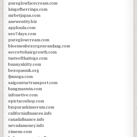
pureglowfacecream.com
kingofherrings.com
mrbetjapan.com
anewentity.biz
appkuala.com
seo7days.com
pureglowcream.com
bloemenbezorgenvandaag.com
secrettohairgrowth.com
tasteofthaitogo.com
bunnynkitty.com
bezopasnik.org
fjmnxga.com
saigonstartransport.com
bangmaxwin.com
infonetive.com
epictacoshop.com
biopuraskinserum.com
californiafinances.info
canadafinance.info
nevadamoney.info
rimene.com