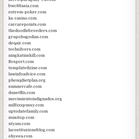
bwc88asia.com
extrem-poker.com
ks-casino.com
carcarepoints.com
thedoodlebreeders.com
grupohugodias.com
deqair.com
techsilvers.com
ningkatinskill.com
fivsport.com
templatedzine.com
lawinfoadvice.com
phenqdietplan.org
sumnercafe.com
dunetflix.com
movimientoindignados.org
milfxxxpussy.com
uptodatefamily.com
musitop.com
utyam.com
lacostituzioneblog.com
ohyeea.com