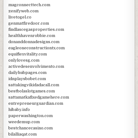
magconnecttech.com
zenifyweb.com
livetogel.co
genmatfiredoor.com
findlascegasproperties.com
healthhavenrobbie.com
donanddonnadesigns.com
eagleoneconstructiontx.com
equiflexvitality.com
onlylovesg.com
activedesenvolvimento.com
dailyhubpages.com
idnplaysbobet.com
sattakingvikidadacall.com
bestbolaslotgames.com
sattamatkafixedgamehere.com
entrepreneurguardian.com
hibaby.info
paperwashington.com
weedemup.com
bestchancecasino.com
bilalliaqat.com