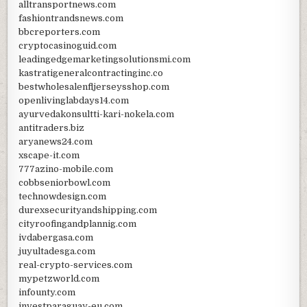
alltransportnews.com
fashiontrandsnews.com
bbcreporters.com
cryptocasinoguid.com
leadingedgemarketingsolutionsmi.com
kastratigeneralcontractinginc.co
bestwholesalenfljerseysshop.com
openlivinglabdays14.com
ayurvedakonsultti-kari-nokela.com
antitraders.biz
aryanews24.com
xscape-it.com
777azino-mobile.com
cobbseniorbowl.com
technowdesign.com
durexsecurityandshipping.com
cityroofingandplannig.com
ivdabergasa.com
juyultadesga.com
real-crypto-services.com
mypetzworld.com
infounty.com
investparaguay-eu.com