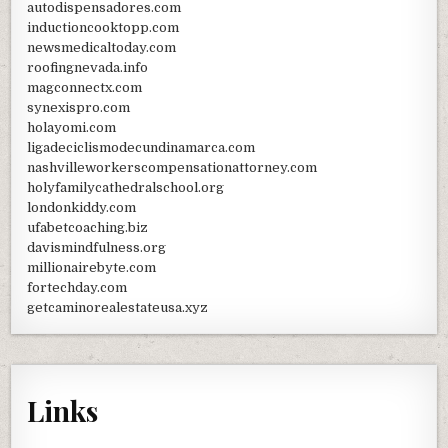
autodispensadores.com
inductioncooktopp.com
newsmedicaltoday.com
roofingnevada.info
magconnectx.com
synexispro.com
holayomi.com
ligadeciclismodecundinamarca.com
nashvilleworkerscompensationattorney.com
holyfamilycathedralschool.org
londonkiddy.com
ufabetcoaching.biz
davismindfulness.org
millionairebyte.com
fortechday.com
getcaminorealestateusa.xyz
Links