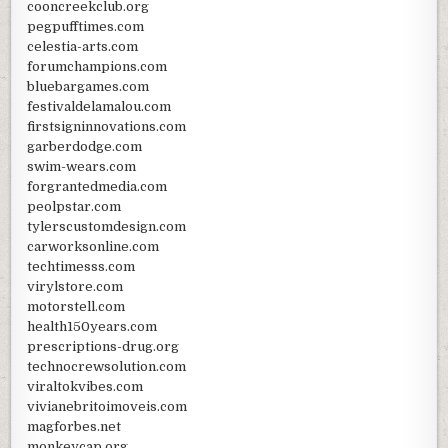
cooncreekclub.org
pegpufftimes.com
celestia-arts.com
forumchampions.com
bluebargames.com
festivaldelamalou.com
firstsigninnovations.com
garberdodge.com
swim-wears.com
forgrantedmedia.com
peolpstar.com
tylerscustomdesign.com
carworksonline.com
techtimesss.com
virylstore.com
motorstell.com
health150years.com
prescriptions-drug.org
technocrewsolution.com
viraltokvibes.com
vivianebritoimoveis.com
magforbes.net
monkeycap.org