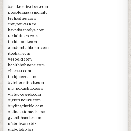
baeckereiweber.com
peoplemagazine.info
techashes.com
canyouwash.co
havadisantalya.com
techdtimes.com
techieboot.com
gundembalikesir.com
itechar.com
yesbold.com
healthhubzone.com
ebaraat.com
techjuiced.com
byteboosttech.com
magnexushub.com
virtuogoweb.com
biglotshours.com
buyliraglutide.com
onlinesafemeds.com
gyanibhandar.com
ufabetwarp.biz
ufabetclip.biz