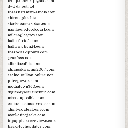
ledepanneur-pigalle.com
dvd-digest.net
theartistsmarketnola.com
chiranaplus.biz
stackspancakebar.com
namheongfoodcourt.com
milanoglasgow.com
hallu-forte3.com
hallu-motion24.com
therockskippers.com
granfoss.net
allindiacafela.com
alpineskiracing2007.com
casino-vulkan-online.net
pitrepower.com
mediatown360.com
digitaleyestrainclinic.com
missionposible.com
online-casinos-vegas.com
xfinityrouterlogin.com
marketingjacks.com
topappliancereviews.com
trickytechupdates.com