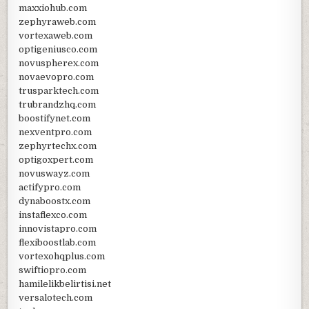
maxxiohub.com
zephyraweb.com
vortexaweb.com
optigeniusco.com
novuspherex.com
novaevopro.com
trusparktech.com
trubrandzhq.com
boostifynet.com
nexventpro.com
zephyrtechx.com
optigoxpert.com
novuswayz.com
actifypro.com
dynaboostx.com
instaflexco.com
innovistapro.com
flexiboostlab.com
vortexohqplus.com
swiftiopro.com
hamilelikbelirtisi.net
versalotech.com