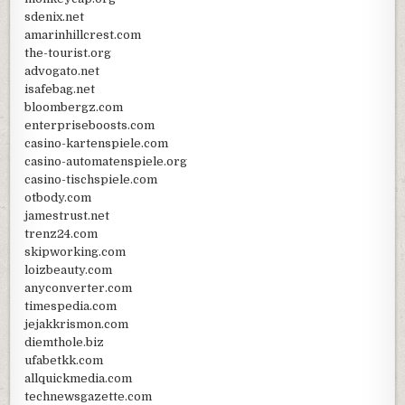
sdenix.net
amarinhillcrest.com
the-tourist.org
advogato.net
isafebag.net
bloombergz.com
enterpriseboosts.com
casino-kartenspiele.com
casino-automatenspiele.org
casino-tischspiele.com
otbody.com
jamestrust.net
trenz24.com
skipworking.com
loizbeauty.com
anyconverter.com
timespedia.com
jejakkrismon.com
diemthole.biz
ufabetkk.com
allquickmedia.com
technewsgazette.com