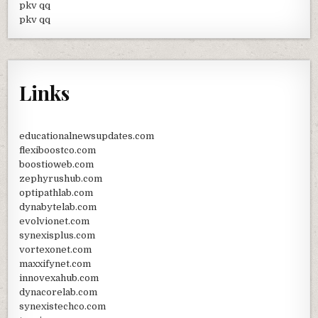
pkv qq
pkv qq
Links
educationalnewsupdates.com
flexiboostco.com
boostioweb.com
zephyrushub.com
optipathlab.com
dynabytelab.com
evolvionet.com
synexisplus.com
vortexonet.com
maxxifynet.com
innovexahub.com
dynacorelab.com
synexistechco.com