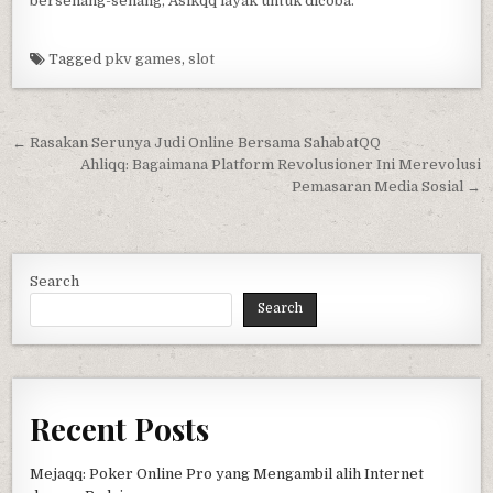
bersenang-senang, Asikqq layak untuk dicoba.
Tagged
pkv games
,
slot
Post
← Rasakan Serunya Judi Online Bersama SahabatQQ
navigation
Ahliqq: Bagaimana Platform Revolusioner Ini Merevolusi
Pemasaran Media Sosial →
Search
Search
Recent Posts
Mejaqq: Poker Online Pro yang Mengambil alih Internet