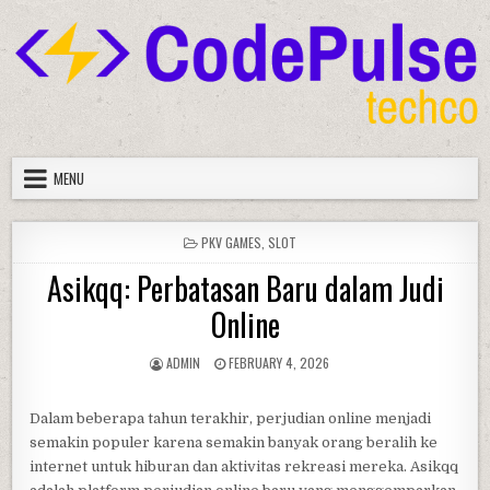
Skip
to
content
MENU
POSTED
PKV GAMES
,
SLOT
IN
Asikqq: Perbatasan Baru dalam Judi
Online
AUTHOR:
PUBLISHED
ADMIN
FEBRUARY 4, 2026
DATE:
Dalam beberapa tahun terakhir, perjudian online menjadi
semakin populer karena semakin banyak orang beralih ke
internet untuk hiburan dan aktivitas rekreasi mereka. Asikqq