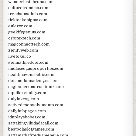
wanderlustchrono.com
culturetrendlab.com
trendsensehub.com
ticktockenigma.com
eulerxr.com
geekifygenius.com
orbitextech.com
magconnecttech.com
zenifyweb.com
livetogel.co
genmatfiredoor.com
findlascegasproperties.com
healthhavenrobbie.com
donanddonnadesigns.com
eagleoneconstructiontx.com
equiflexvitality.com
onlylovesg.com
activedesenvolvimento.com
dailyhubpages.com
idnplaysbobet.com
sattakingvikidadacall.com
bestbolaslotgames.com
sattamatkafixedgamehere.com