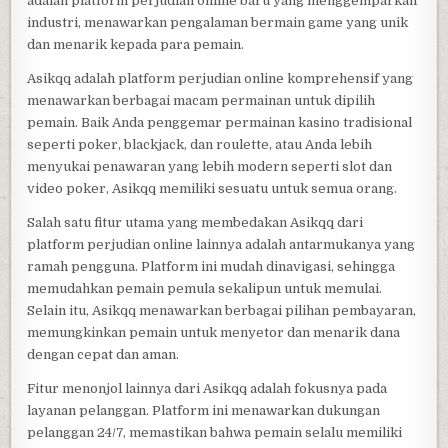
adalah platform perjudian online baru yang menggemparkan
industri, menawarkan pengalaman bermain game yang unik
dan menarik kepada para pemain.
Asikqq adalah platform perjudian online komprehensif yang
menawarkan berbagai macam permainan untuk dipilih
pemain. Baik Anda penggemar permainan kasino tradisional
seperti poker, blackjack, dan roulette, atau Anda lebih
menyukai penawaran yang lebih modern seperti slot dan
video poker, Asikqq memiliki sesuatu untuk semua orang.
Salah satu fitur utama yang membedakan Asikqq dari
platform perjudian online lainnya adalah antarmukanya yang
ramah pengguna. Platform ini mudah dinavigasi, sehingga
memudahkan pemain pemula sekalipun untuk memulai.
Selain itu, Asikqq menawarkan berbagai pilihan pembayaran,
memungkinkan pemain untuk menyetor dan menarik dana
dengan cepat dan aman.
Fitur menonjol lainnya dari Asikqq adalah fokusnya pada
layanan pelanggan. Platform ini menawarkan dukungan
pelanggan 24/7, memastikan bahwa pemain selalu memiliki