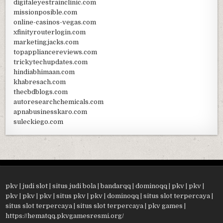
digitaleyestrainclinic.com
missionposible.com
online-casinos-vegas.com
xfinityrouterlogin.com
marketingjacks.com
topappliancereviews.com
trickytechupdates.com
hindiabhimaan.com
khabresach.com
thecbdblogs.com
autoresearchchemicals.com
apnabusinesskaro.com
suleckiego.com
pkv
|
judi slot
|
situs judi bola
|
bandarqq
|
dominoqq
|
pkv
|
pkv
|
pkv
|
pkv
|
pkv
|
situs pkv
|
pkv
|
dominoqq
|
situs slot terpercaya
|
situs slot terpercaya
|
situs slot terpercaya
|
pkv games
|
https://hematqq.pkvgamesresmi.org/