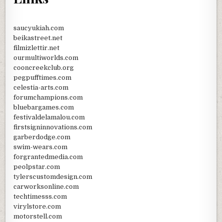
saucyukiah.com
beikastreet.net
filmizlettir.net
ourmultiworlds.com
cooncreekclub.org
pegpufftimes.com
celestia-arts.com
forumchampions.com
bluebargames.com
festivaldelamalou.com
firstsigninnovations.com
garberdodge.com
swim-wears.com
forgrantedmedia.com
peolpstar.com
tylerscustomdesign.com
carworksonline.com
techtimesss.com
virylstore.com
motorstell.com