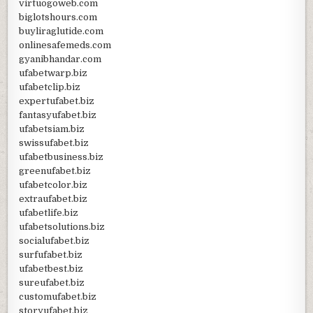
virtuogoweb.com
biglotshours.com
buyliraglutide.com
onlinesafemeds.com
gyanibhandar.com
ufabetwarp.biz
ufabetclip.biz
expertufabet.biz
fantasyufabet.biz
ufabetsiam.biz
swissufabet.biz
ufabetbusiness.biz
greenufabet.biz
ufabetcolor.biz
extraufabet.biz
ufabetlife.biz
ufabetsolutions.biz
socialufabet.biz
surfufabet.biz
ufabetbest.biz
sureufabet.biz
customufabet.biz
storyufabet.biz