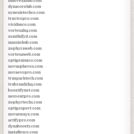
innovexahub.com
dynacorelab.com
synexistechco.com
truvivopro.com
vividusco.com
vortexahq.com
zenithifyit.com
maxxiohub.com
zephyraweb.com
vortexaweb.com
optigeniusco.com
novuspherex.com
novaevopro.com
trusparktech.com
trubrandzhq.com
boostifynet.com
nexventpro.com
zephyrtechx.com
optigoxpert.com
novuswayz.com
actifypro.com
dynaboostx.com
instaflexco.com