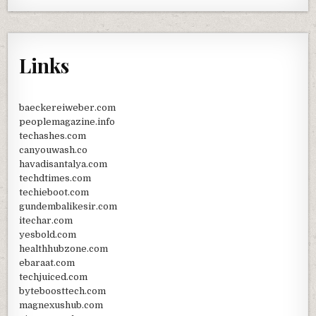
Links
baeckereiweber.com
peoplemagazine.info
techashes.com
canyouwash.co
havadisantalya.com
techdtimes.com
techieboot.com
gundembalikesir.com
itechar.com
yesbold.com
healthhubzone.com
ebaraat.com
techjuiced.com
byteboosttech.com
magnexushub.com