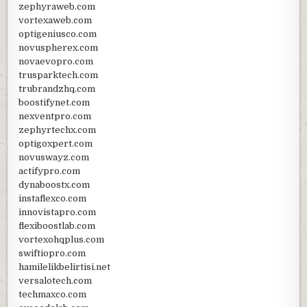
zephyraweb.com
vortexaweb.com
optigeniusco.com
novuspherex.com
novaevopro.com
trusparktech.com
trubrandzhq.com
boostifynet.com
nexventpro.com
zephyrtechx.com
optigoxpert.com
novuswayz.com
actifypro.com
dynaboostx.com
instaflexco.com
innovistapro.com
flexiboostlab.com
vortexohqplus.com
swiftiopro.com
hamilelikbelirtisi.net
versalotech.com
techmaxco.com