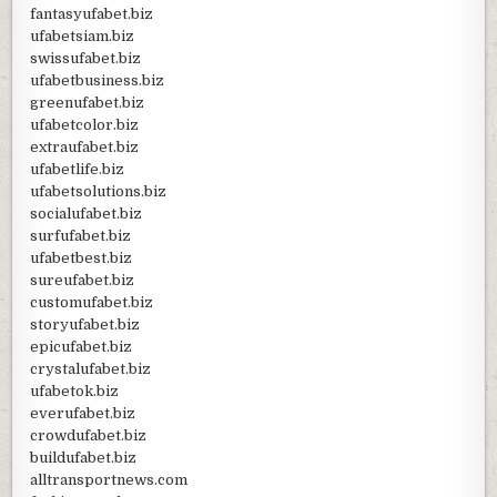
fantasyufabet.biz
ufabetsiam.biz
swissufabet.biz
ufabetbusiness.biz
greenufabet.biz
ufabetcolor.biz
extraufabet.biz
ufabetlife.biz
ufabetsolutions.biz
socialufabet.biz
surfufabet.biz
ufabetbest.biz
sureufabet.biz
customufabet.biz
storyufabet.biz
epicufabet.biz
crystalufabet.biz
ufabetok.biz
everufabet.biz
crowdufabet.biz
buildufabet.biz
alltransportnews.com