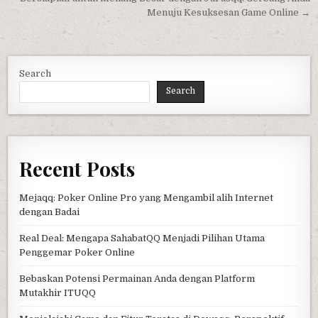
navigation
Menuju Kesuksesan Game Online →
Search
Search
Recent Posts
Mejaqq: Poker Online Pro yang Mengambil alih Internet
dengan Badai
Real Deal: Mengapa SahabatQQ Menjadi Pilihan Utama
Penggemar Poker Online
Bebaskan Potensi Permainan Anda dengan Platform
Mutakhir ITUQQ