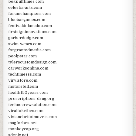
pegpufftimes.com
celestia-arts.com
forumchampions.com
bluebargames.com
festivaldelamalou.com
firstsigninnovations.com
garberdodge.com
swim-wears.com
forgrantedmedia.com
peolpstar.com
tylerscustomdesign.com
carworksonline.com
techtimesss.com
virylstore.com
motorstell.com
health150years.com
prescriptions-drug.org
technocrewsolution.com
viraltokvibes.com
vivianebritoimoveis.com
magforbes.net
monkeycap.org
sdenix.net