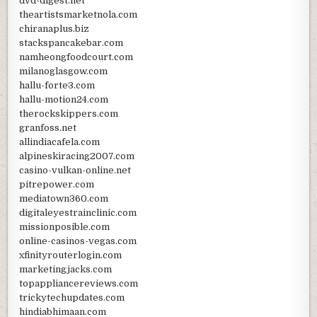
dvd-digest.net
theartistsmarketnola.com
chiranaplus.biz
stackspancakebar.com
namheongfoodcourt.com
milanoglasgow.com
hallu-forte3.com
hallu-motion24.com
therockskippers.com
granfoss.net
allindiacafela.com
alpineskiracing2007.com
casino-vulkan-online.net
pitrepower.com
mediatown360.com
digitaleyestrainclinic.com
missionposible.com
online-casinos-vegas.com
xfinityrouterlogin.com
marketingjacks.com
topappliancereviews.com
trickytechupdates.com
hindiabhimaan.com