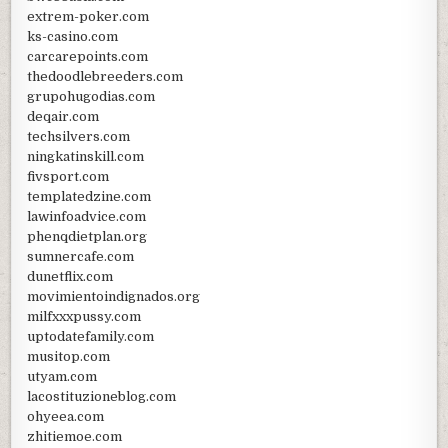
extrem-poker.com
ks-casino.com
carcarepoints.com
thedoodlebreeders.com
grupohugodias.com
deqair.com
techsilvers.com
ningkatinskill.com
fivsport.com
templatedzine.com
lawinfoadvice.com
phenqdietplan.org
sumnercafe.com
dunetflix.com
movimientoindignados.org
milfxxxpussy.com
uptodatefamily.com
musitop.com
utyam.com
lacostituzioneblog.com
ohyeea.com
zhitiemoe.com