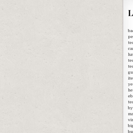
L
ba
pe
te
ca
ha
te
te
gu
it
ye
he
eb
te
by
ma
vi
bi
bu