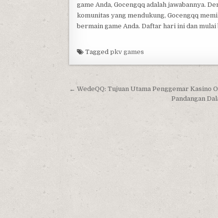
game Anda, Gocengqq adalah jawabannya. Den
komunitas yang mendukung, Gocengqq memili
bermain game Anda. Daftar hari ini dan mulai
Tagged
pkv games
Post
← WedeQQ: Tujuan Utama Penggemar Kasino O
navigation
Pandangan Dal