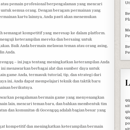
Ut
 atau pemain profesional berpengalaman yang mencari
tu untuk semua orang. Dengan beragam permainan yang
Be
permainan kartu lainnya, Anda pasti akan menemukan
Pl
Me
lah semangat kompetitif yang meresap ke dalam platform.
Pe
menguji keterampilan mereka dan bersaing untuk
kan. Baik Anda bermain melawan teman atau orang asing,
Be
in Anda.
Pe
cengqq – ini juga tentang meningkatkan keterampilan Anda
m ini menawarkan berbagai alat dan sumber daya untuk
ame Anda, termasuk tutorial, tip, dan strategi dari
L
a ini, Anda dapat mempelajari teknik dan taktik baru
inan berikutnya.
enawarkan pengalaman bermain game yang menyenangkan
qq
main lain, mencari teman baru, dan bahkan membentuk tim
si
tan dan komunitas di Gocengqq adalah bagian besar yang
qi
qq
po
ngat kompetitif dan meningkatkan keterampilan bermain
si