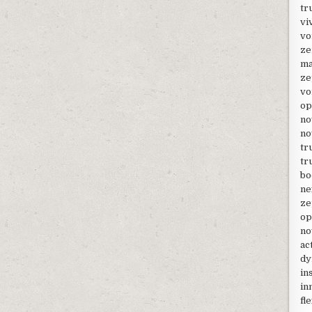
tr
vi
vo
ze
ma
ze
vo
op
no
no
tr
tr
bo
ne
ze
op
no
ac
dy
in
in
fl