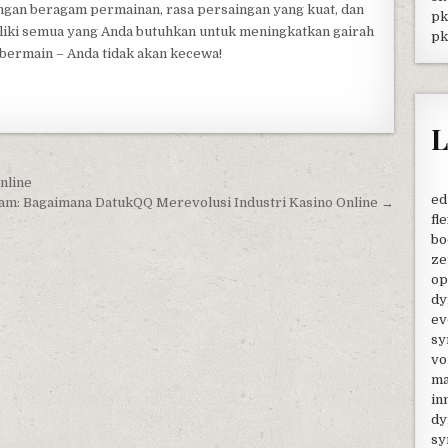
gan beragam permainan, rasa persaingan yang kuat, dan
pk
ki semua yang Anda butuhkan untuk meningkatkan gairah
pk
 bermain – Anda tidak akan kecewa!
L
nline
ed
am: Bagaimana DatukQQ Merevolusi Industri Kasino Online →
fl
bo
ze
op
dy
ev
sy
vo
ma
in
dy
sy